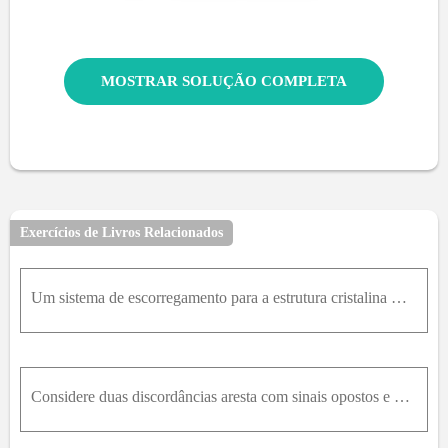
MOSTRAR SOLUÇÃO COMPLETA
Exercícios de Livros Relacionados
Um sistema de escorregamento para a estrutura cristalina CCC é { 110 }111 . De maneira semelhante à Figura 7.6 b , esboce um plano do tipo { 110 } para a estrutura CCC, representando as posições dos á
Considere duas discordâncias aresta com sinais opostos e que possuem planos de escorregamento separados por várias distâncias atômicas, como indicado no diagrama a seguir. Descreva sucintamente o defe