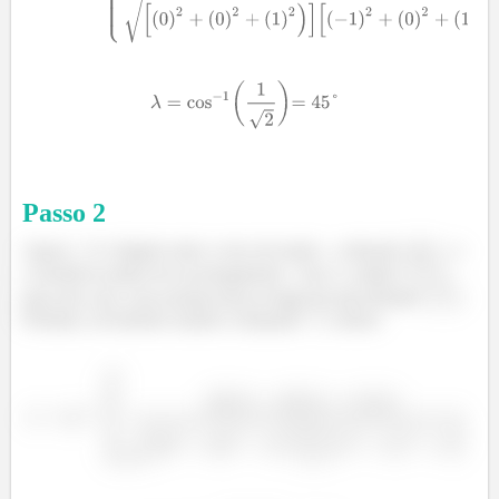
Passo
2
Agora,
é o ângulo entre o eixo de tração - a direção
- e
o normal ao plano de escorregamento - isto é, o plano
;
para este caso, essa normal está ao longo de uma direção
.
Portanto, novamente usando a Equação
, temos: