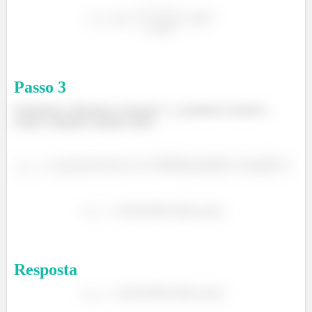
Passo
3
Finalmente, utilizando a Equação
, podemos calcular a
tensão cisalhante rebatida crítica
Resposta