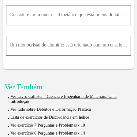
Considere um monocristal metálico que está orientado tal que a normal ao plano de escorregamento e a direção de escorregamento formam ângulos de 43,1 ° e 47,9 ° , respectivamente, com o eixo de tração
Um monocristal de alumínio está orientado para um ensaio de tração tal que a normal ao seu plano de escorregamento forma um ângulo de 28,1 ° com o eixo de tração. Três possíveis direções de escorregam
Ver Também
Ver Livro Callister - Ciência e Engenharia de Materiais. Uma
Introdução
Ver tudo sobre Defeitos e Deformação Plástica
Lista de exercícios de Discordância em hélice
Ver exercício 7.Perguntas e Problemas - 10
Ver exercício 6.Perguntas e Problemas - 14