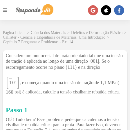
Página Inicial
>
Ciência dos Materiais
>
Defeitos e Deformação Plástica
>
Callister - Ciência e Engenharia de Materiais. Uma Introdução
>
Capítulo 7.Perguntas e Problemas - Ex. 14
Considere um monocristal de prata orientado tal que uma tensão
de tração é aplicada ao longo de uma direção
. Se o
escorregamento ocorre no plano
e na direção
, e começa quando uma tensão de tração de
MPa (
psi) é aplicada, calcule a tensão cisalhante rebatida crítica.
Passo 1
Olá! Tudo bem? Esse problema pede que calculemos a tensão
cisalhante rebatida crítica para a prata. Para fazer isso, devemos
empregar a Equação
, mas primeiro é necessário resolver os