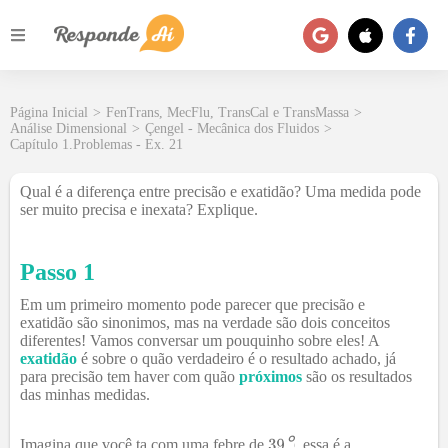
Página Inicial
>
FenTrans, MecFlu, TransCal e TransMassa
>
Análise Dimensional
>
Çengel - Mecânica dos Fluidos
>
Capítulo 1.Problemas - Ex. 21
Qual é a diferença entre precisão e exatidão? Uma medida pode
ser muito precisa e inexata? Explique.
Passo 1
Em um primeiro momento pode parecer que precisão e
exatidão são sinonimos, mas na verdade são dois conceitos
diferentes! Vamos conversar um pouquinho sobre eles! A
exatidão
é sobre o quão verdadeiro é o resultado achado, já
para precisão tem haver com quão
próximos
são os resultados
das minhas medidas.
℃
Imagina que você ta com uma febre de
, essa é a