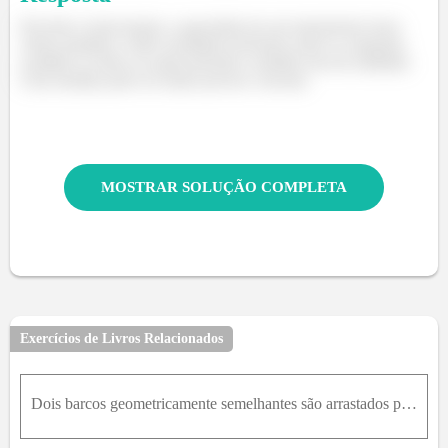
Precisão é relacionada a capacidade de um instrumento fazer
várias medidas e obter resultados próximos entre si, enquanto
exatidão se refere ao quão próxima a medida esta da realidade.
Uma medida pode ser muito precisa e inexata.
MOSTRAR SOLUÇÃO COMPLETA
Exercícios de Livros Relacionados
Dois barcos geometricamente semelhantes são arrastados por dois rebocadores. O barco A é arrastado a uma velocidade de 9 m/s e oferece uma resistência ao arrasto de 10 5N . Sendo o segundo barco três