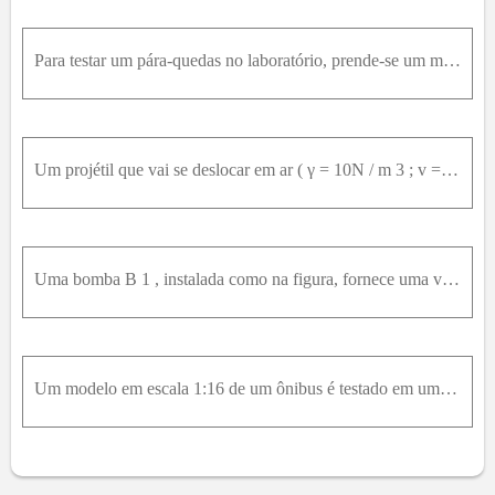
Para testar um pára-quedas no laboratório, prende-se um modelo semelhante, na escala 1 / 10 , numa balança e sopra-se ar para cima com um ventilador, até que a balança indique zero. Sabe-se que a forç
Um projétil que vai se deslocar em ar ( γ = 10N / m 3 ; v = 10 - 5m 2 / s ) , é testado com água ( γ = 10 4N / m 3 ; v = 10 - 6m 2 / s ) num canal de provas, sendo obtidos os dados da tabela, que rela
Uma bomba B 1 , instalada como na figura, fornece uma vazão de 20L / s e uma pressão de saída de 390k P a com 3450r p m . Nessas condições, a potência dissipada na bomba é 2,6k W . Para a análise dess
Um modelo em escala 1:16 de um ônibus é testado em um túnel de vento ar-padrão. O modelo tem 152 mm de largura, 200 mm de altura e 762 mm de comprimento. A força de arrasto medida a uma velocidade do