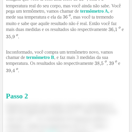
temperatura real do seu corpo, mas você ainda não sabe. Você
pega um termômetro, vamos chamar de
termômetro A,
e
℃
mede sua temperatura e ela da
, mas você ta tremendo
muito e sabe que aquile resultado não é real. Então você faz
℃
mais duas medidas e os resultados são respectivamente
e
℃
.
Inconformado, você compra um termômetro novo, vamos
chamar de
termômetro B
, e faz mais 3 medidas da sua
℃
℃
temperatura. Os resultados são respectivamente
,
e
℃
.
Passo
2
Podemos perceber que quando você usou o termômetro A
℃
média das temperaturas achadas foi
, muito diferente do
℃
valor real,
. Já o termômetro B expressou melhor a
℃
realidade, a média das temperaturas foi
. Então o