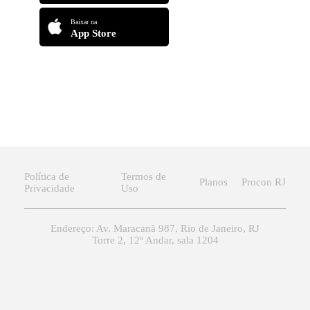
Baixar na
App Store
Política de
Termos de
Planos
Procon RJ
Privacidade
Uso
Endereço: Av. Maracanã 987, Rio de Janeiro, RJ
Torre 2, 12º Andar, sala 1204