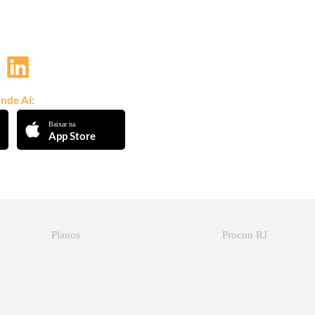
nde Aí:
Baixar na
App Store
Planos
Procon RJ