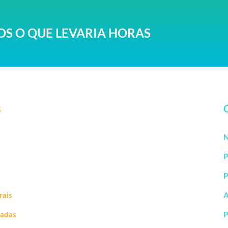
S O QUE LEVARIA HORAS
s
N
P
P
rais
A
vadas
P