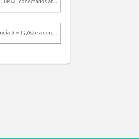
Um circuito é composto de uma combinação em série de resistores de 6,0k Ω e 5 , 0k Ω , conectados através de uma bateria de 50,0 V, com resistência interna desprezível. Você deseja medir a real difere
No ohmímetro indicado na Figura 26.17, a bobina do instrumento possui resistência R = 15,0Ω e a corrente que produz uma deflexão completa na sua escala é I f e = 3,60m A . A fonte é uma pilha de lante