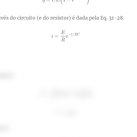
és do circuito (e do resistor) é dada pela Eq. 31-28.
 fem é
or é