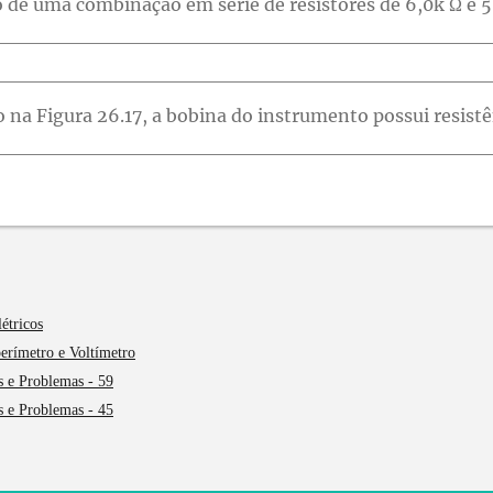
étricos
perímetro e Voltímetro
s e Problemas - 59
s e Problemas - 45