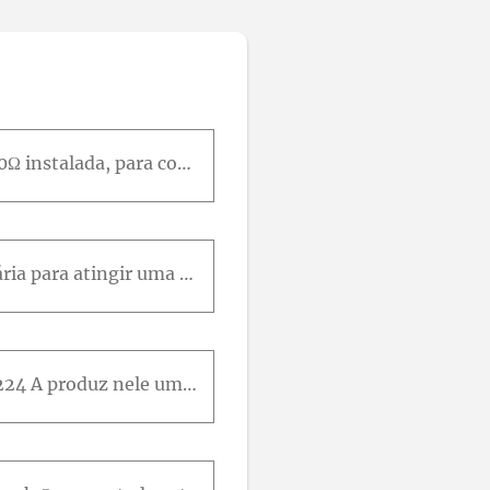
Um galvanômetro com resistência de 25,00Ω possui uma resistência shunt de 1,0Ω instalada, para convertê-lo em um amperímetro. O instrumento é então usado para medir a corrente em um circuito que consi
A resistência da bobina de um galvanômetro é igual a 25,0Ω e a corrente necessária para atingir uma deflexão até o fundo da escala é de 500μ A . (a) Mostre em um diagrama como converter o galvanômetro
A resistência da bobina de um galvanômetro é igual a 9,36 Ω e a corrente de 0,0224 A produz nele uma deflexão até o fundo da escala. O único shunt disponível possui a resistência de 0,0250Ω . Qual é o