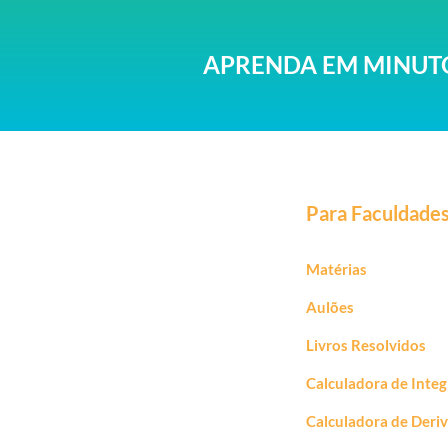
APRENDA EM MINUTO
Para Faculdade
Matérias
Aulões
Livros Resolvidos
Calculadora de Integ
Calculadora de Deri