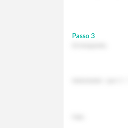
Passo
3
(b) Integrando,
Substituindo
por
Logo,