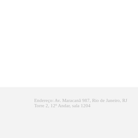
Endereço: Av. Maracanã 987, Rio de Janeiro, RJ
Torre 2, 12º Andar, sala 1204