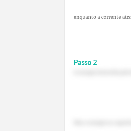
enquanto a corrente atrav
Passo
2
A energia fornecida pela
Mas a energia no capacit