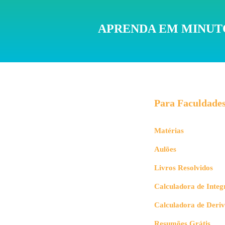
APRENDA EM MINUTO
Para Faculdade
Matérias
Aulões
Livros Resolvidos
Calculadora de Integ
Calculadora de Deri
Resumões Grátis