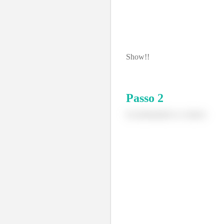
Show!!
Passo
2
b) substituindo os valores