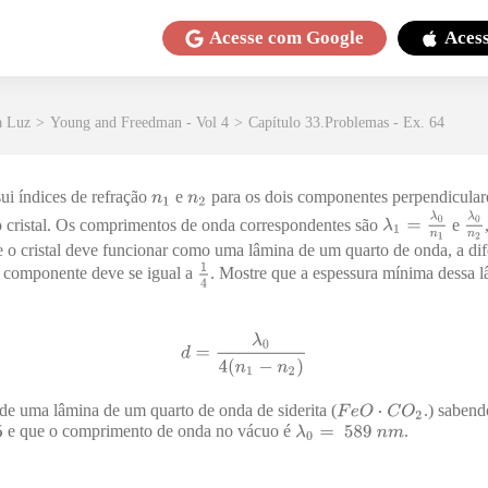
Acesse com
Google
Aces
a Luz
>
Young and Freedman - Vol 4
>
Capítulo 33.Problemas - Ex. 64
sui índices de refração
e
para os dois componentes perpendiculare
o cristal. Os comprimentos de onda correspondentes são
e
 o cristal deve funcionar como uma lâmina de um quarto de onda, a di
 componente deve se igual a
. Mostre que a espessura mínima dessa 
de uma lâmina de um quarto de onda de siderita (
.) sabend
e que o comprimento de onda no vácuo é
.