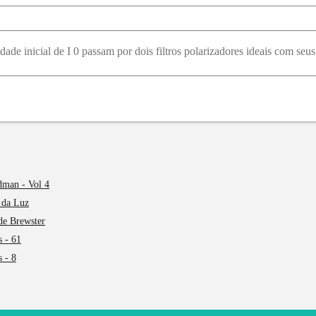
dman - Vol 4
 da Luz
 de Brewster
s - 61
s - 8