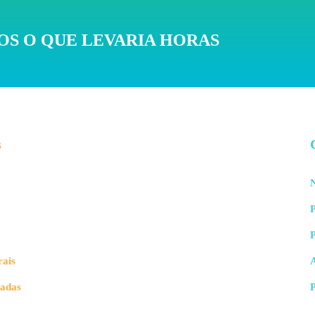
S O QUE LEVARIA HORAS
s
N
P
rais
vadas