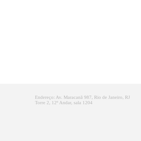
Endereço: Av. Maracanã 987, Rio de Janeiro, RJ
Torre 2, 12º Andar, sala 1204