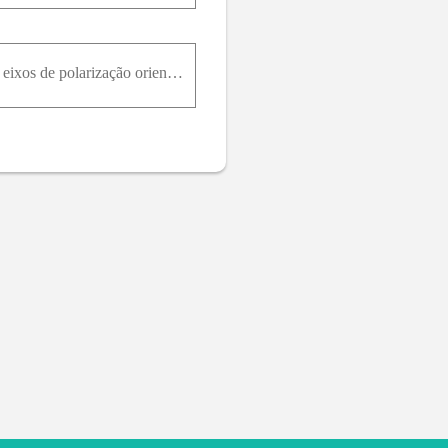
Raios de luz com uma intensidade inicial de I 0 passam por dois filtros polarizadores ideais com seus eixos de polarização orientados como mostra a Figura 33.43. Você deseja ajustar o ângulo ϕ de modo