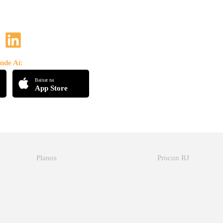
nde Aí:
Baixar na
App Store
Planos
Procon RJ