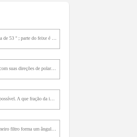
Um feixe de luz propagando-se na água atinge uma placa de vidro formando um ângulo de incidência de 53 ° ; parte do feixe é refletida e a outra parte é refratada. Sabendo que a parte refletida forma u
Um feixe de luz não-polarizada de intensidade I 0 passa por uma série de filtros polarizadores ideais com suas direções de polarização orientadas em ângulos diferentes, como mostra a Figura 33.42. a)
Um polarizador e um analisador são orientados de modo que se transmita a maior quantidade de luz possível. A que fração da intensidade máxima, o feixe transmitido se reduz quando o analisador gira em
Luz não-palarizada de intensidade 20,0W / c m incide sobre dois filtros polarizadores. O eixo do primeiro filtro forma um ângulo de 25 ° no sentido anti-horário a partir da vertical (vista na direção