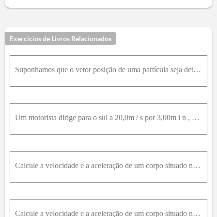
Exercícios de Livros Relacionados
Suponhamos que o vetor posição de uma partícula seja determinado como uma função de tempo por r → t =x t i ^+y t j ^ , com x ( t )=a t+b e y ( t )=c t 2+d , em que a=1,00m / s , b=1,00m , c=0,125m / s
Um motorista dirige para o sul a 20,0m / s por 3,00m i n , então vira para oeste e move-se a 25,0m / s por 2,00m i n , quando finalmente vai para o noroeste a 30,0m / s por 1,00m i n . Para esse percu
Calcule a velocidade e a aceleração de um corpo situado na linha do equador, decorrentes do movimento de rotação da Terra, considerando que a circunferência vale 40000k m .
Calcule a velocidade e a aceleração de um corpo situado na linha do equador, decorrentes do movimento de rotação da Terra, considerando que a circunferência vale 40000k m .