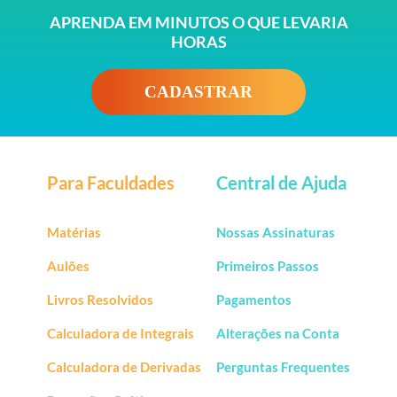
APRENDA EM MINUTOS O QUE LEVARIA
HORAS
CADASTRAR
Para Faculdades
Central de Ajuda
Matérias
Nossas Assinaturas
Aulões
Primeiros Passos
Livros Resolvidos
Pagamentos
Calculadora de Integrais
Alterações na Conta
Calculadora de Derivadas
Perguntas Frequentes