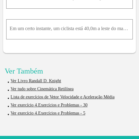
Em um certo instante, um ciclista está 40,0m a leste do mastro de um parque, indo para o sul com uma velocidade de 10,0m / s . Após 30,0s , o ciclista está 40,0m ao norte do mastro, dirigindo-se para
Ver Também
Ver Livro Randall D. Knight
Ver tudo sobre Cinemática Retilínea
Lista de exercícios de Vetor Velocidade e Aceleração Média
Ver exercício 4.Exercícios e Problemas - 30
Ver exercício 4.Exercícios e Problemas - 5