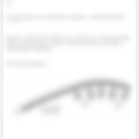
(a)
O móvel parte com velocidade constante , então inicialmente
Depois o móvel entra numa curva, nesse caso a aceleração dele
passa a apontar para o centro, e não é mais nula, visto que o
móvel muda a trajetória.
Uma representação é: