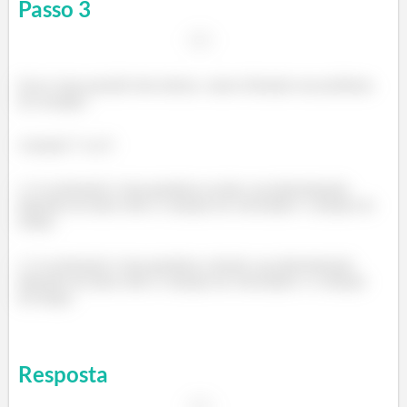
Passo
3
Essa é uma questão bem aberta, vamos fórmular um problema
de exemplo:
Assinale V ou F:
( ) A aceleração é uma grandeza escalar, sua determinação
depende da razão entre a variação da velocidade e variação do
tempo.
( ) A aceleração é uma grandeza vetorial, sua determinação
depende da razão entre a variação da velocidade e a variação
do tempo.
Resposta