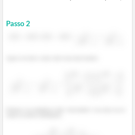
Passo
2
Agora vou fazer o mmc entre essas duas frações:
Embaixo vou multiplicar estilo ‘chuveirinho’ e em cima vou só
somar os termos semelhantes: