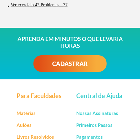
Ver exercício 42.Problemas - 37
APRENDA EM MINUTOS O QUE LEVARIA
HORAS
CADASTRAR
Para Faculdades
Central de Ajuda
Matérias
Nossas Assinaturas
Aulões
Primeiros Passos
Livros Resolvidos
Pagamentos