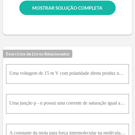
MOSTRAR SOLUÇÃO COMPLETA
Exercícios de Livros Relacionados
Uma voltagem de 15 m V com polaridade direta produz uma corrente positiva de 9,25 m A através de uma junção p - n a 300 K . Qual seria o novo valor da corrente positiva se a voltagem com polaridade di
Uma junção p - n possui uma corrente de saturação igual a 3,6 m A .Para uma temperatura de 300 K , qual é a voltagem necessária para produzir uma corrente positiva de 40 m A ?Para uma voltagem igual a
A constante da mola para força intermolecular na molécula de hidrogênio é k ' = 576 N / m . O átomo de hidrogênio possui massa igual a 1,67 × 10 - 27 k g . Calcule a energia vibracional do ponto zero