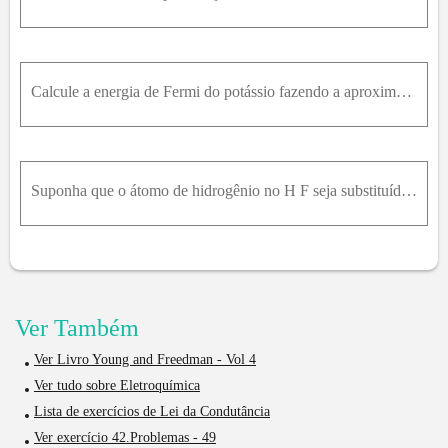
Calcule a energia de Fermi do potássio fazendo a aproximação simples de que cada átomo contribui com um elétron livre. A densidade do potássio é de 851 k g / m 3 , e a massa de um átomo de potássio é
Suponha que o átomo de hidrogênio no H F seja substituído por um átomo de deutério, um isótopo do hidrogênio com massa igual a 3,34 × 10 - 27 k g . A constante da mola é determinada pela configuração
Ver Também
Ver Livro Young and Freedman - Vol 4
Ver tudo sobre Eletroquímica
Lista de exercícios de Lei da Condutância
Ver exercício 42.Problemas - 49