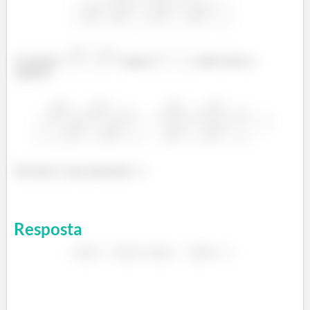
O produto
é igual a
, então temos o
seguinte:
Provamos o que queríamos =)
Resposta