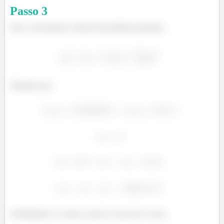
Passo
3
Para o movimento vertical do problema proposto,
Sabendo que,
Substituindo os valores, pode-se reescrever como,