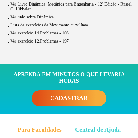
Ver Livro Dinâmica: Mecânica para Engenharia - 12ª Edição - Russel
C. Hibbeler
Ver tudo sobre Dinâmica
Lista de exercícios de Movimento curvilíneo
Ver exercício 14.Problemas - 103
Ver exercício 12.Problemas - 197
APRENDA EM MINUTOS O QUE LEVARIA
HORAS
CADASTRAR
Para Faculdades
Central de Ajuda