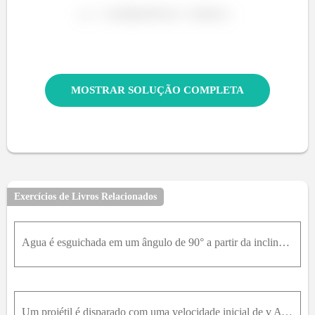
MOSTRAR SOLUÇÃO COMPLETA
Exercícios de Livros Relacionados
Agua é esguichada em um ângulo de 90° a partir da inclinação a 20 m/s. Determine o alcance R.
Um projétil é disparado com uma velocidade inicial de v A = 150 m/s do telhado do prédio. Determine o alcance R onde ele atinge o solo em B.