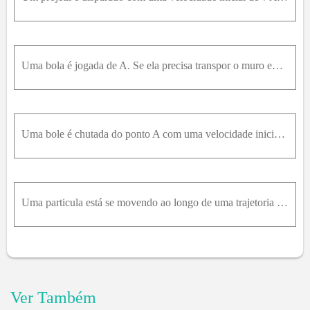
Uma bola é jogada de A. Se ela precisa transpor o muro em B, determine a intensidade mínima da sua velocidade inicial .
Uma bole é chutada do ponto A com uma velocidade inicial v a = 10 m/s. Determine a altura máxima h que ela alcança.
Uma particula está se movendo ao longo de uma trajetoria parabolica y = 0,25 x 2 . Se x = ( 2 t 2 ) m, onde t é dado em segundos, determine a intensidade da velocidade e da aceleração da particula qua
Ver Também