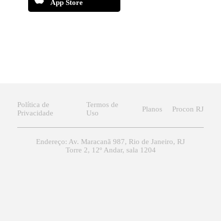
App Store
Política de
Termos de
Planos
Procon RJ
Privacidade
Uso
Endereço: Av. Maracanã 987, Rio de Janeiro, RJ
Torre 2, 12º Andar, sala 1204