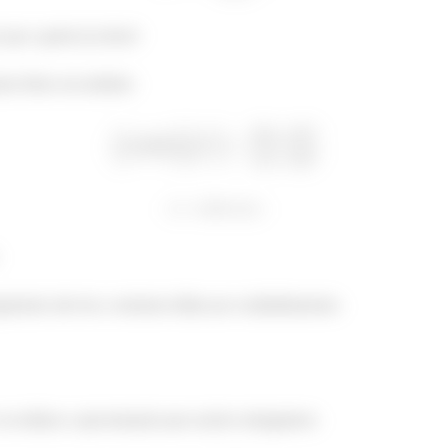
s que a gente já achou!
to fletor em módulo:
gamento não faz a estrutura falhar por cisalhalhamento.
 vai utilizar a aproximação para seções retangulares: