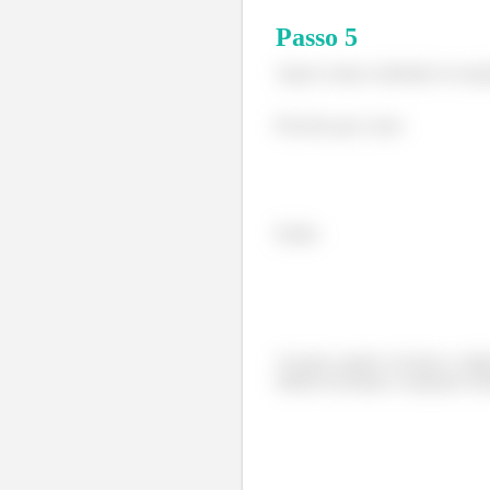
Passo
5
Agora vamos substituir na equ
Perceba que como
Então:
Aí aqui a gente vai fazer o né
utiliza-lo porque a equação ac