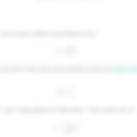
valor da tensão cisalhante normal máxima da fora:
 conta direto, vamos utilizar uma propriedade chamada de
módulo resis
sobre a maior distância até a linha neutra
. Vamos calcular esse
?