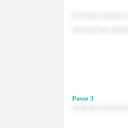
Não há forças na horizontal. 
Agora vamos achar o moment
Passo
3
Nós queremos o máximo moment