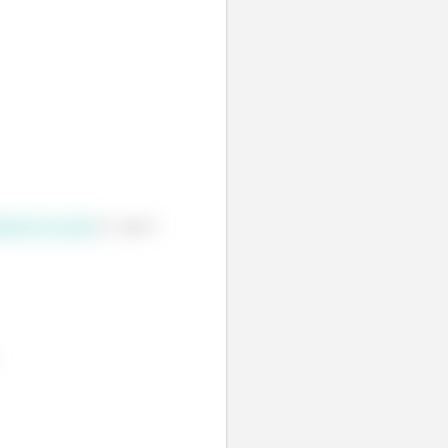
tente da seção
, que é