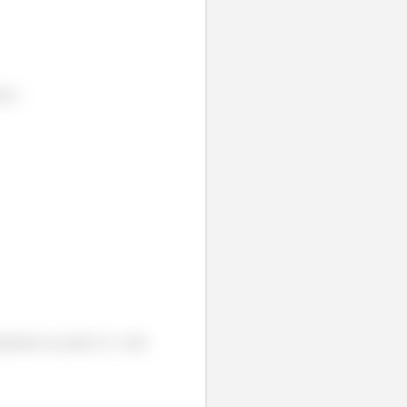
ro):
amente no ponto A e vale: