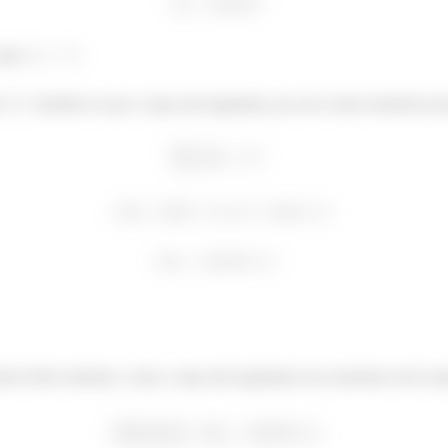
Logo
o
(lembre-se que a viga está engastada, por isso existe momento pu
o fletor máximo, como a viga está engastada esse momento será exat
á