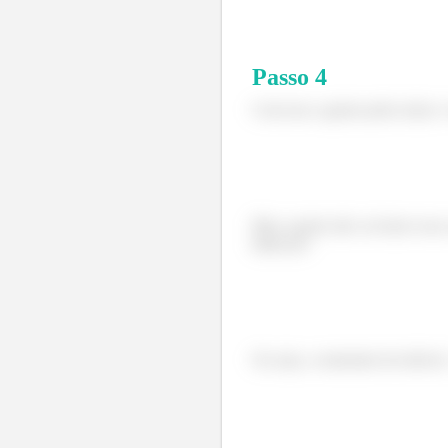
Passo
4
Com isso a gente pode achar o 
Mas a gente não vai fazer essa
dada por:
Ou seja, o momento de inércia