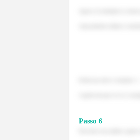
Agora é só substituir os valore
Aqui podemos utilizar o momen
Porém isso não é o bastante =(
A gente tem que ver se o carre
Passo
6
Para fazer essa análise a gente