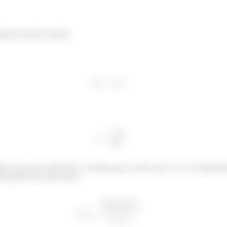
ação da tensão normal:
gocio um pouco diferente. Se lembra que eu disse que o
era importan
ima pode ser escrita como:
á