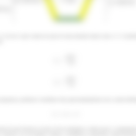
 2 vai ser o que vamos ter que ter uma atenção maior, mas o 1 e 3 pod
r:
pequenas, podemos considerar elas aproximadamente zero, assim defin
ente do que fizemos na área, lá nos mudamos a altura para o comprime
 o cálculo, eu vou manter a altura, e modificar a espessura, assim teremo