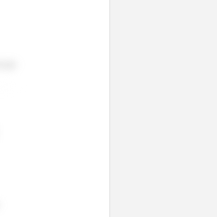
s que:
.