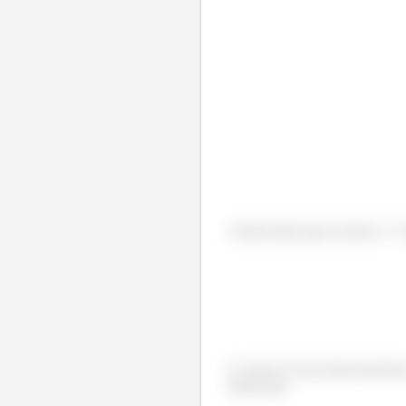
Assim temos que as áreas 1 e 
E a área 2? Essa basta fazermo
temos que: