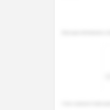
Basta agora determinarmos a di
Como a espessura é muito pequ