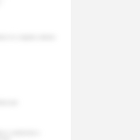
emos ver o seguinte, sabemos
imos que:
nto L e mantivemos a
s que: