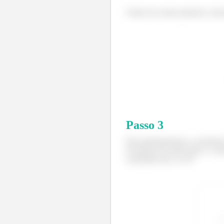
Tendo isso tudo podemos calcu
Passo
3
Para determinarmos o momento 
de inércia de cada seção, e a á
centroides até a a LN.