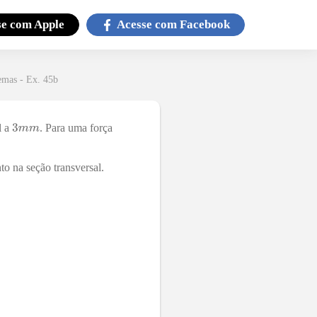
se com
Apple
Acesse com
Facebook
emas - Ex. 45b
l a
. Para uma força
o na seção transversal.