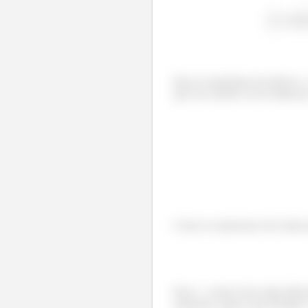
Para os momentos de inércia, o
que seu calculo vai ser dado po
Como as espessuras são muito 
Para
vamos fazer algo difer
espessura, agora, para facilitar