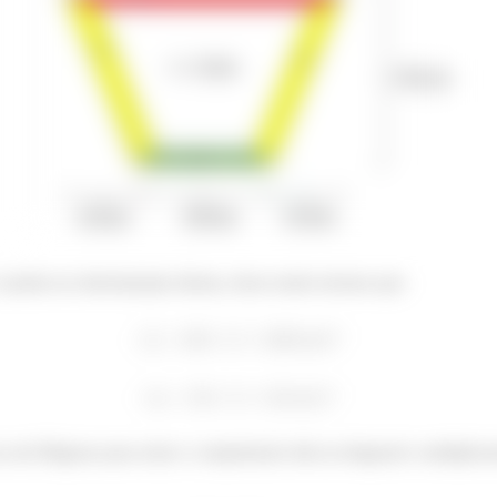
3 podem ser determinadas diretas, desse modo teremos que:
s um Pitágoras para achar o comprimento dela na diagonal e multiplica