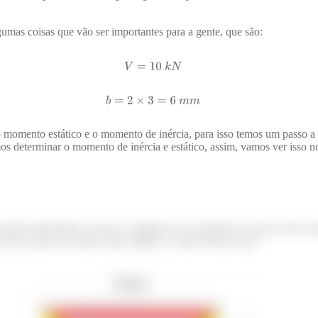
gumas coisas que vão ser importantes para a gente, que são:
 momento estático e o momento de inércia, para isso temos um passo 
 determinar o momento de inércia e estático, assim, vamos ver isso no
samos determinar a Área e a distância do centroide de cada um dos tre
 nossa seção em seções mais simples, e assim teremos que: