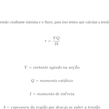
tensão cisalhante máxima e o fluxo, para isso temos que calcular a ten
ç
ã
á
é
ã
ã