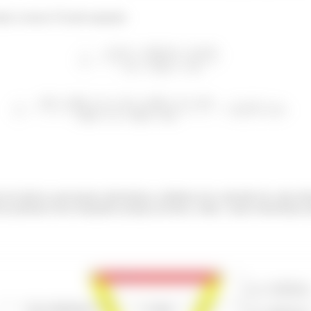
lar a nossa LN pela equação:
de inércia, precisamos determinar a distância do centroide de cada e
rea podemos ficar tranquilos porque já temos, então, vamos determinar p