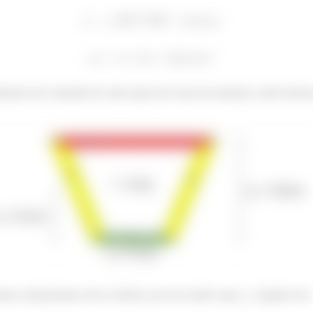
stancia do centroide de cada seção até a base da estrutura, onde teremo
ena, desprezamos ela no cálculo, por esse motivo que
é iguala zero