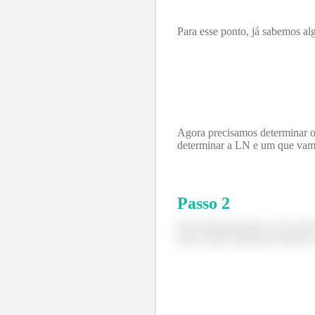
Para esse ponto, já sabemos al
Agora precisamos determinar o
determinar a LN e um que vamos
Passo
2
Para determinarmos a LN, preci
peça, assim, podemos dividir a