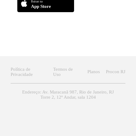
Baixar na
App Store
Política de
Termos de
Planos
Procon RJ
Privacidade
Uso
Endereço: Av. Maracanã 987, Rio de Janeiro, RJ
Torre 2, 12º Andar, sala 1204