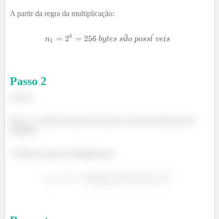
A partir da regra da multiplicação:
ã
í
Passo
2
Letra b:
Seja
o número possível de bytes com uma verificação de
paridade.
A partir da regra da multiplicação:
ã
í