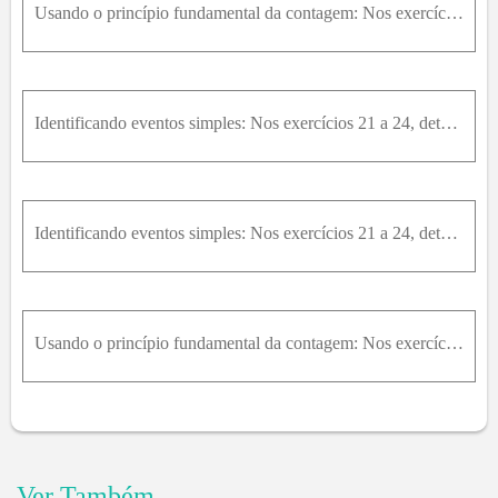
Usando o princípio fundamental da contagem: Nos exercícios 25 a 28, use o princípio fundamental da contagem. 28. Teste verdadeiro ou falso considerando que todas as questões são respondidas, de quanta
Identificando eventos simples: Nos exercícios 21 a 24, determine o número de resultados no evento. Então, decida se o evento é um evento simples ou não. Explique seu raciocínio.21. Um computador é usa
Identificando eventos simples: Nos exercícios 21 a 24, determine o número de resultados no evento. Então, decida se o evento é um evento simples ou não. Explique seu raciocínio.22. Um computador é usa
Usando o princípio fundamental da contagem: Nos exercícios 25 a 28, use o princípio fundamental da contagem. 26. Computador Um computador tem 3 opções de processador, 3 de placa gráfica, 4 de memória,
Ver Também