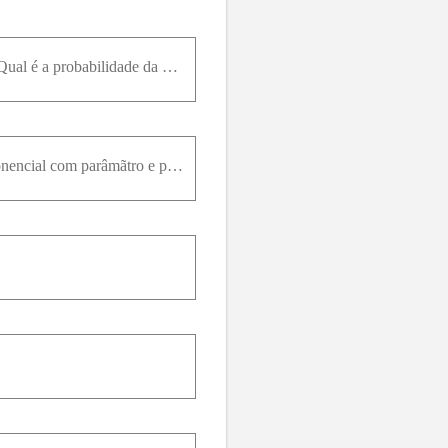
Admite-se que uma pane pode ocorrer em qualquer ponto de uma rede elétrica de 10 quilômetros.a. Qual é a probabilidade da pane ocorrer nos primeiros 500 metros? E de ocorrer nos 3 quilômetros centrais
Suponha que o tempo de vida T de um vírus exposto ao meio ambiente segue uma distribuição Exponencial com parâmãtro e probabilidade condicional P T15 T10 .