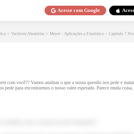
Acesse com
Google
Aces
tica
>
Variáveis Aleatórias
>
Meyer - Aplicações a Estatística
>
Capítulo 7.Pro
em com você?? Vamos analisar o que a nossa questão nos pede e mata
 pede para encontrarmos o nosso valor esperado. Parece muita coisa, m
er relembrar o que o exercício nos deu. Preparado??