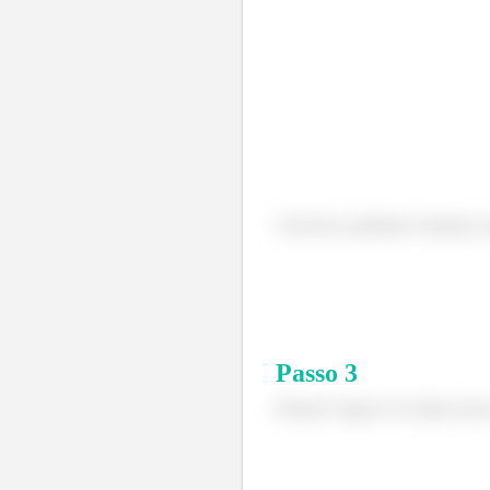
Com isso, podemos começar a 
Passo
3
Pronto!! Agora é só obter nosso