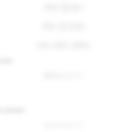
pensar.
 coeficiente!!