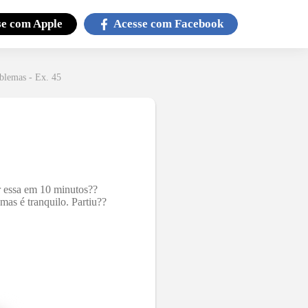
se com
Apple
Acesse com
Facebook
blemas - Ex. 45
r essa em 10 minutos??
as é tranquilo. Partiu??