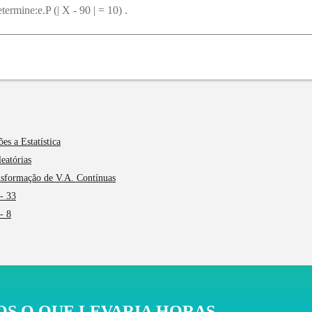
ermine:e.P (| X - 90 | = 10) .
es a Estatística
eatórias
ansformação de V.A. Contínuas
- 33
- 8
S O QUE LEVARIA HORAS