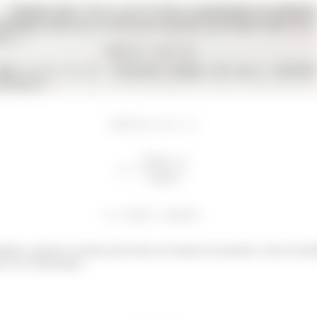
lidade, podemos arrumar para botar em função do primeiro valor da dis
e eu te esperoaqui...