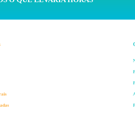
s
N
P
rais
vadas