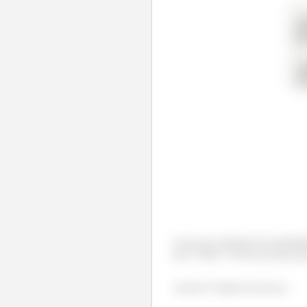
Com essa estrutura de probabi
faz?? Não?? Vai lá na teoria qu
Achou?? Então me diz aii...