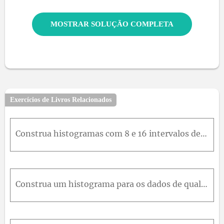
MOSTRAR SOLUÇÃO COMPLETA
Exercícios de Livros Relacionados
Construa histogramas com 8 e 16 intervalos de classe para os dados do exercício 6.16. Compare os histogramas. Os dois histogramas apresentam informação similar?
Construa um histograma para os dados de qualidade da água do exercício 6.25. Comente sobre a forma do estou grama. Ele contém a mesma informação que o diagrama de Ramos e folhas?