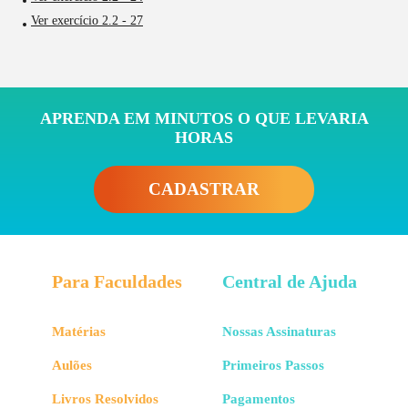
Ver exercício 2.2 - 27
APRENDA EM MINUTOS O QUE LEVARIA
HORAS
CADASTRAR
Para Faculdades
Central de Ajuda
Matérias
Nossas Assinaturas
Aulões
Primeiros Passos
Livros Resolvidos
Pagamentos