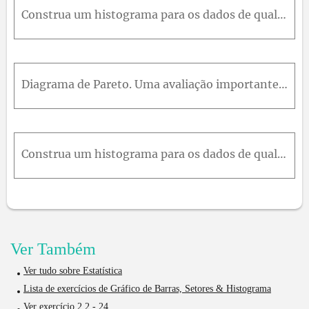
Construa um histograma para os dados de qualidade da água do exercício 6.24. Comente sobre a forma do estou grama. Ele contém a mesma informação que o diagrama de Ramos e folhas?
Diagrama de Pareto. Uma avaliação importante não esta para dados categórico no diagrama de Pareto. Esse gráfico é largamente empregado dos esforços de melhoria de qualidade, em que as categorias geral
Construa um histograma para os dados de qualidade da água do exercício 6.26. Comente sobre a forma do estou grama. Ele contém a mesma informação que o diagrama de Ramos e folhas?
Ver Também
Ver tudo sobre Estatística
Lista de exercícios de Gráfico de Barras, Setores & Histograma
Ver exercício 2.2 - 24