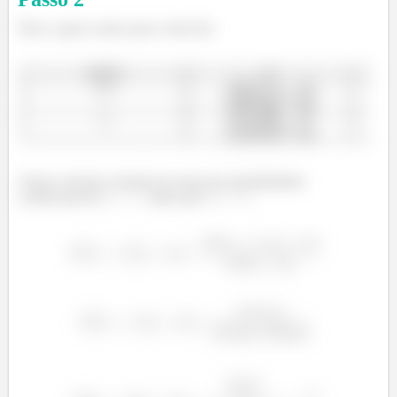
Show, agora vamos para a letra (b).
Vamos calcular a função de massa de probabilidade
condicional de
dado que