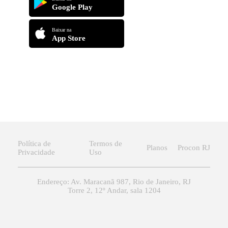
Google Play
Baixar na
App Store
Política de
Termos de
Planos
Procon RJ
Privacidade
Uso
Endereço: Av. Maracanã 987, Rio de Janeiro, RJ
Torre 2, 12º Andar, sala 1204