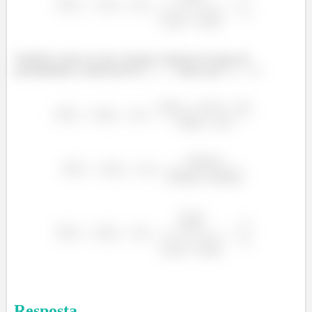
Também vamos ter que calcular a função de massa de
probabilidade condicional de
dado que
:
Resposta