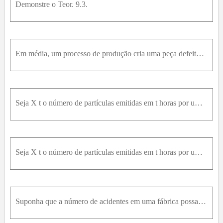
Demonstre o Teor. 9.3.
Em média, um processo de produção cria uma peça defeituosa entre cada 300 fabricadas. Qual é a probabilidade de que terceira peça defeituosa apareça antes de 1000 peças terem sido fabricadas? Quando a
Seja X t o número de partículas emitidas em t horas por uma fonte radioativa e suponha-se que X t tenha uma distribuição de Poisson, com parâmetro β t . Faça-se igual a T o número de horas entre emiss
Seja X t o número de partículas emitidas em t horas por uma fonte radioativa e suponha-se que X t tenha uma distribuição de Poisson, com parâmetro β t . Faça-se igual a T o número de horas entre emiss
Suponha que a número de acidentes em uma fábrica possa ser representado por um Processo de Poisson, com uma média de 2 acidentes por semana. Qual é a probabilidade de que: (a) o tempo decorrido de um