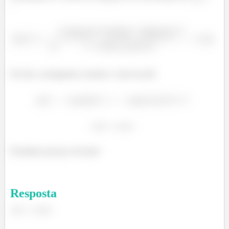
:
Por fim, conseguimos calcular o valor do pH:
Prontinho pessoal, até mais!
Resposta
.