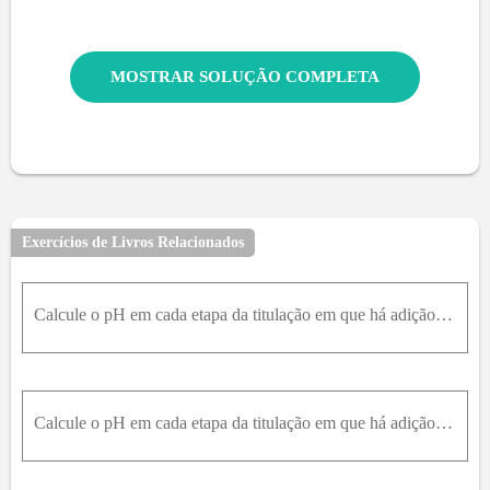
MOSTRAR SOLUÇÃO COMPLETA
Exercícios de Livros Relacionados
Calcule o pH em cada etapa da titulação em que há adição de uma solução 0,150 M de HCl (aq) a 25,0 mL de uma solução 0,110 M de NaOH (aq). (a) Inicialmente; (b) Após adição de 5,0 mL de ácido; (c) apó
Calcule o pH em cada etapa da titulação em que há adição de uma solução 0,116 M de HCl (aq) a 25,0 mL de uma solução 0,215 M de KOH (aq). (a) Inicialmente; (b) Após adição de 5,0 mL de ácido; (c) após