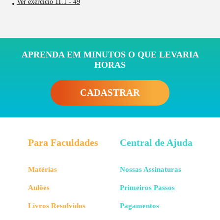
Ver exercício 11.1 - 49
APRENDA EM MINUTOS O QUE LEVARIA
HORAS
CADASTRAR
Para Faculdades
Central de Ajuda
Matérias
Nossas Assinaturas
Aulões
Primeiros Passos
Livros Resolvidos
Pagamentos