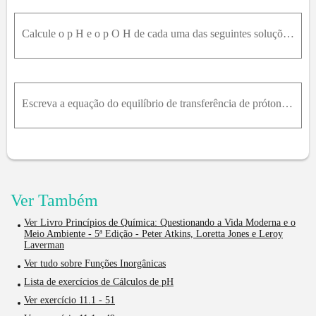
Calcule o p H e o p O H de cada uma das seguintes soluções de ácido ou base forte em água: (a) 0,0356M de H I a q ; (b) 0,0725M de H C l a q ; (c) 3,46 × 10 - 3M de B a O H 2 a q ; (d) 10,9m g de
Escreva a equação do equilíbrio de transferência de prótons de cada um dos seguintes bases fracas e dê a expressão da constante de basicidade K b . Identifique o base ácido, escreva a equação
Ver Também
Ver Livro Princípios de Química: Questionando a Vida Moderna e o
Meio Ambiente - 5ª Edição - Peter Atkins, Loretta Jones e Leroy
Laverman
Ver tudo sobre Funções Inorgânicas
Lista de exercícios de Cálculos de pH
Ver exercício 11.1 - 51