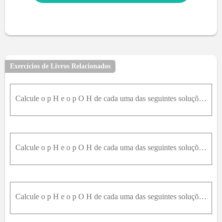
Exercícios de Livros Relacionados
Calcule o p H e o p O H de cada uma das seguintes soluções de ácido ou base forte em água: (a) 0,0356M de H I a q ; (b) 0,0725M de H C l a q ; (c) 3,46 × 10 - 3M de B a O H 2 a q ; (d) 10,9m g de
Calcule o p H e o p O H de cada uma das seguintes soluções de ácido ou base forte em água: (a) 0,0356M de H I a q ; (b) 0,0725M de H C l a q ; (c) 3,46 × 10 - 3M de B a O H 2 a q ; (d) 10,9m g de
Calcule o p H e o p O H de cada uma das seguintes soluções de ácido ou base forte em água: (a) 0,0146M de H N O 3 a q ; (b) 0,11M de H C l a q ; (c) 0,0092M de B a O H 2 a q ; (d) 200m L de uma so