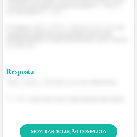
se classifica pelo poder de doação de prótons
. Esse é o
caso das espécies
e
.
Os restantes,
,
,
,
e
são
considerados ácidos fracos por possuírem valor de pKa
facilmente medidos ou mesmo não detectáveis, que é o caso do
e do
.
Resposta
,
,
,
e
:ácidos fracos
e
:bases forte e fraca, respectivamente (não ácidos).
MOSTRAR SOLUÇÃO COMPLETA