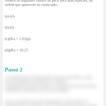
fornece os seguintes valores de pKa/ pKb pras espécies, na
ordem que aparecem no enunciado:
(a)-(e)-
(b)-(f)-
(c)pKa = 1,92(g)-
(d)pKa = 10,25
Passo
2
As espécies que não apresentam valor de pKa/pKb ou têm
força ácida/básica suficiente pra completa
ionização/dissociação em água, ou mesmo não possuem força
ácida/básica apreciáveis pra serem medidas.
Aqui, as espécies que não apresentam
não podem ser
classificadas como ácidas, e sim como básicas, já que a acidez