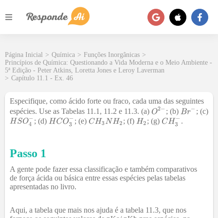
Página Inicial
>
Química
>
Funções Inorgânicas
>
Princípios de Química: Questionando a Vida Moderna e o Meio Ambiente -
5ª Edição - Peter Atkins, Loretta Jones e Leroy Laverman
>
Capítulo 11.1 - Ex. 46
Especifique, como ácido forte ou fraco, cada uma das seguintes
espécies. Use as Tabelas 11.1, 11.2 e 11.3. (a)
; (b)
; (c)
; (d)
; (e)
; (f)
; (g)
.
Passo 1
A gente pode fazer essa classificação e também comparativos
de força ácida ou básica entre essas espécies pelas tabelas
apresentadas no livro.
Aqui, a tabela que mais nos ajuda é a tabela 11.3, que nos