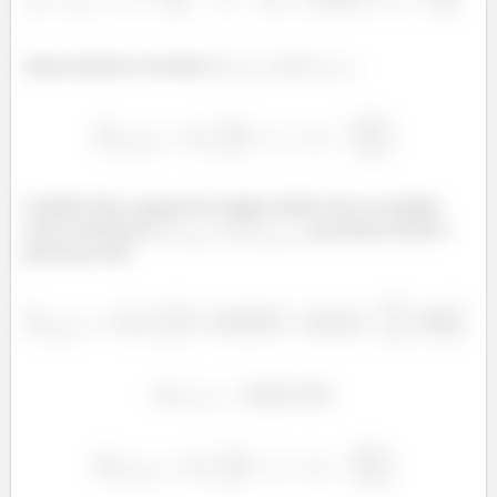
Agora podemos encontrar
e
.
Cuidado! Para a parcela de energia cinética ficar na unidade
certa na fómula de
e
, precisamos dividir a
parcela por mil!