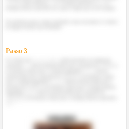
é a vazão mássica,
é o volume específico e
é a
energia interna específica do vapor d’água que sai do tanque.
No próximo passo vamos aprender como encontrar os valores
de alguns termos das fórmulas!
Passo
3
Os valores de
,
,
e
estão presentes na tabela de
saturação.
está na mesma linha que a pressão de
e
na mesma coluna que o volume específico
.
está na
mesma linha que a pressão de
e na mesma coluna
que o volume específico
.
está na mesma linha que a
pressão de
e na mesma coluna que a energia interna
específica
.
está na mesma linha que a pressão de
e na mesma coluna que a energia interna específica
.