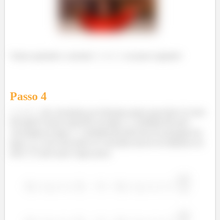
Vamos aprender a calcular
e
no passo seguinte!
Passo
4
e
são calculadas por fórmulas muito parecidas! Os dois
são igual à massa específica da água
multiplicada pela
velocidade da água
multiplicada pela área de passagem da
água
. Esse área pode ser calculada através do diâmetro do
tubo
pelo qual a água passa.