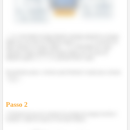
é a velocidade da água líquida saturada entrando no tanque
rígido por um tubo de diâmetro igual a
.
é a pressão da
água entrado no tanque rígido.
é a velocidade do vapor
saturado d’água saindo do tanque rígido por um tubo de
diâmetro igual a
.
é a pressão desse vapor.
No próximo passo, veremos qual fórmula é usada para calcular
.
Passo
2
A fórmula da taxa de variação da energia do tanque devido à
entrada e saída de massa se encontra abaixo.