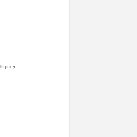
udo por
.