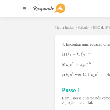
Página Inicial
>
Cálculo
>
EDO de 2ª
4. Encontrar uma equação difere
a)
b)
c)
Passo 1
Bem... nessa questão nós vamos 
equação diferencial.