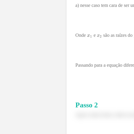
a) nesse caso tem cara de ser u
Onde
e
são as raízes do 
Passando para a equação difer
Passo
2
Agora vamos botar a mão na m