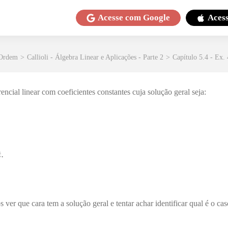
Acesse com
Google
Aces
 Ordem
>
Callioli - Álgebra Linear e Aplicações - Parte 2
>
Capítulo 5.4 - Ex.
ncial linear com coeficientes constantes cuja solução geral seja:
ver que cara tem a solução geral e tentar achar identificar qual é o cas