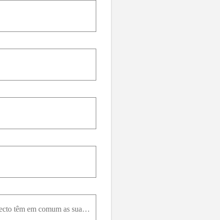
Faça o gráfico das duas soluções básicas da equação diferencial e de várias outras soluções. Que aspecto têm em comum as suas soluções?16-(d^2 y) / (d^2 x) - 2 * (dy) / (dx) + 5y = 0