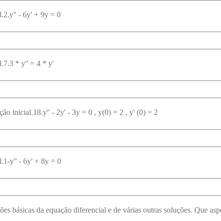
2.y'' - 6y' + 9y = 0
7.3 * y'' = 4 * y'
 inicial.18.y'' - 2y' - 3y = 0 , y(0) = 2 , y' (0) = 2
.1-y'' - 6y' + 8y = 0