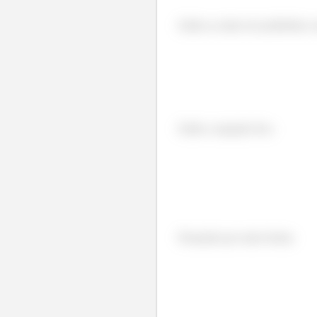
Então as raízes do polinômio ca
Então a equação fica:
Passando pra outra forma: