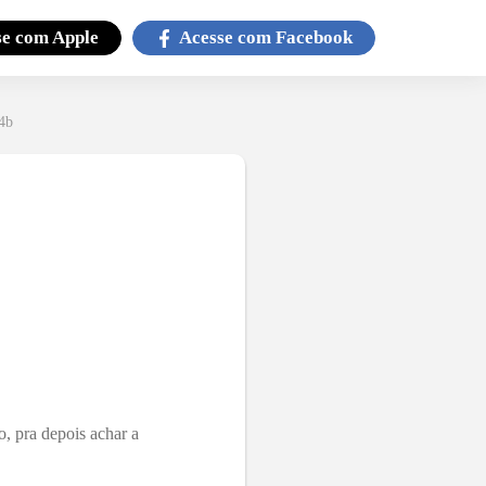
se com
Apple
Acesse com
Facebook
 4b
o, pra depois achar a