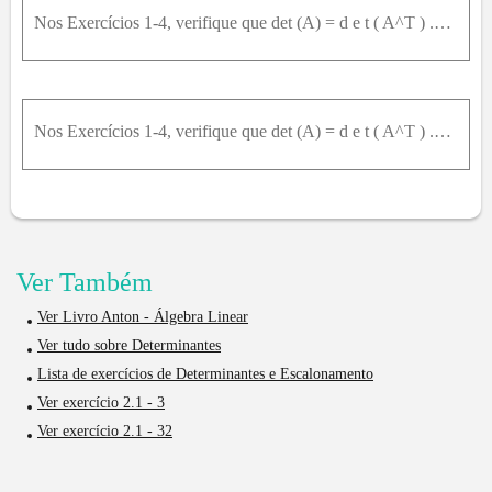
Nos Exercícios 1-4, verifique que det (A) = d e t ( A^T ) .1.A = [[[-,2,3],[,,,1,4]]]
Nos Exercícios 1-4, verifique que det (A) = d e t ( A^T ) .2.A = [[[-,6,,,,1],[,,,2,-,2]]]
Ver Também
Ver Livro Anton - Álgebra Linear
Ver tudo sobre Determinantes
Lista de exercícios de Determinantes e Escalonamento
Ver exercício 2.1 - 3
Ver exercício 2.1 - 32