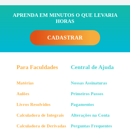
APRENDA EM MINUTOS O QUE LEVARIA
HORAS
CADASTRAR
Para Faculdades
Central de Ajuda
Matérias
Nossas Assinaturas
Aulões
Primeiros Passos
Livros Resolvidos
Pagamentos
Calculadora de Integrais
Alterações na Conta
Calculadora de Derivadas
Perguntas Frequentes