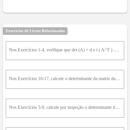
Exercícios de Livros Relacionados
Nos Exercícios 1-4, verifique que det (A) = d e t ( A^T ) .3.A = [[[2,-,1,,,,3],[1,,,,2,,,,4],[5,-,3,,,,6]]]
Nos Exercícios 10-17, calcule o determinante da matriz dada reduzindo a matriz à forma escalonada por linhas.14.1 - 2315 - 963 - 12 - 6 - 22861
Nos Exercícios 5-9, calcule por inspeção o determinante da matriz elementar dada.7. 1 0 0 0 0 0 1 0 0 1 0 0 0 0 0 1