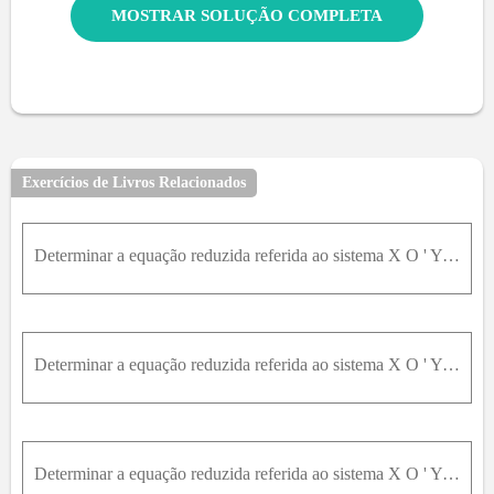
MOSTRAR SOLUÇÃO COMPLETA
Exercícios de Livros Relacionados
Determinar a equação reduzida referida ao sistema X O ' Y e o gênero da cônica representada pela equação dada a seguir. Esboçar o gráfico. x 2 + 2 3 x y + 3 y 2 - 4 x = 0
Determinar a equação reduzida referida ao sistema X O ' Y e o gênero da cônica representada pela equação dada a seguir. Esboçar o gráfico. 16 x 2 - 24 x y + 9 y 2 - 15 x - 20 y + 50 = 0
Determinar a equação reduzida referida ao sistema X O ' Y e o gênero da cônica representada pela equação dada a seguir. Esboçar o gráfico. x y + 4 2 x + 6 2 y + 30 = 0