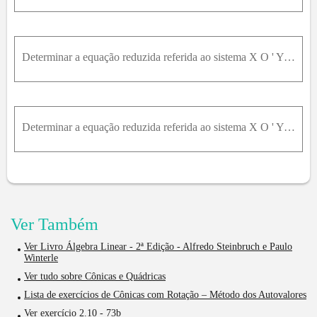
Determinar a equação reduzida referida ao sistema X O ' Y e o gênero da cônica representada pela equação dada a seguir. Esboçar o gráfico. x 2 + y 2 + 2 x y - 4 2 x = 0
Determinar a equação reduzida referida ao sistema X O ' Y e o gênero da cônica representada pela equação dada a seguir. Esboçar o gráfico. 4 x 2 + 6 x y - 4 y 2 + 20 x - 20 y - 19 = 0
Ver Também
Ver Livro Álgebra Linear - 2ª Edição - Alfredo Steinbruch e Paulo
Winterle
Ver tudo sobre Cônicas e Quádricas
Lista de exercícios de Cônicas com Rotação – Método dos Autovalores
Ver exercício 2.10 - 73b