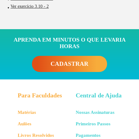
Ver exercício 3.10 - 2
APRENDA EM MINUTOS O QUE LEVARIA
HORAS
CADASTRAR
Para Faculdades
Central de Ajuda
Matérias
Nossas Assinaturas
Aulões
Primeiros Passos
Livros Resolvidos
Pagamentos