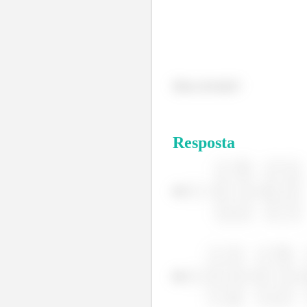
Show de bola?!
Resposta
(a)
(b)