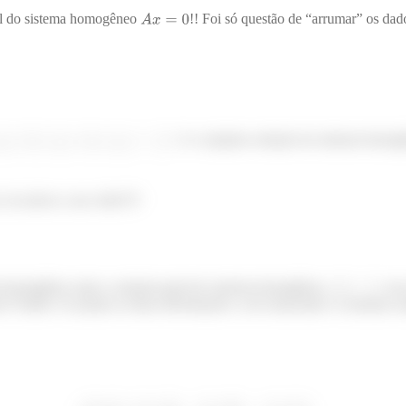
al do sistema homogêneo
!! Foi só questão de “arrumar” os da
é o conjunto solução do sistema homo
ai salvar a sua vida!!!!!
ão-homogêneo mais a solução geral do sistema homogêneo,
nos
? Então é só juntar as duas informações: a do enunciado e a mesma ca