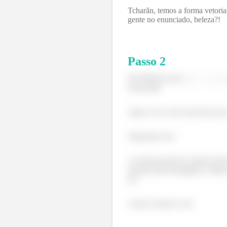
Tcharãn, temos a forma vetori
gente no enunciado, beleza?!
Passo
2
(b) Sabemos que
enunciado.
Agora vou te dar uma dica que v
Seguuuura ela:
A solução geral do sistema n
sistema não-homogêneo. Beleza
(a).
Assim, ficamos com