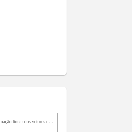
Em cada parte, determine se b → está no espaço coluna de A e, se estiver, expresse b → como combinação linear dos vetores de A A = 1 1 2 1 0 1 2 1 3 ;b → = - 1 0 2