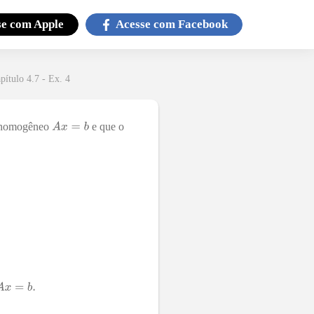
se com
Apple
Acesse com
Facebook
pítulo 4.7 - Ex. 4
o homogêneo
e que o