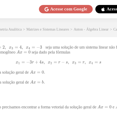
Acesse com
Google
Aces
etria Analítica
>
Matrizes e Sistemas Lineares
>
Anton - Álgebra Linear
>
Ca
seja uma solução de um sistema linear nã
homogêneo
seja dado pela fórmulas
da solução geral de
da solução geral de
 precisamos encontrar a forma vetorial da solução geral de
e