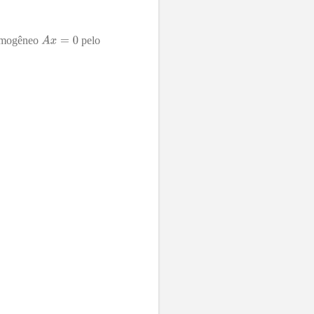
homogêneo
pelo