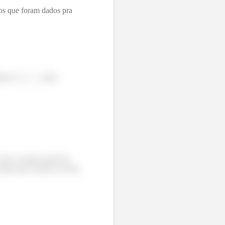
dos que foram dados pra
gêneo
pelo
 dá a solução geral do
rinha que usamos na letra