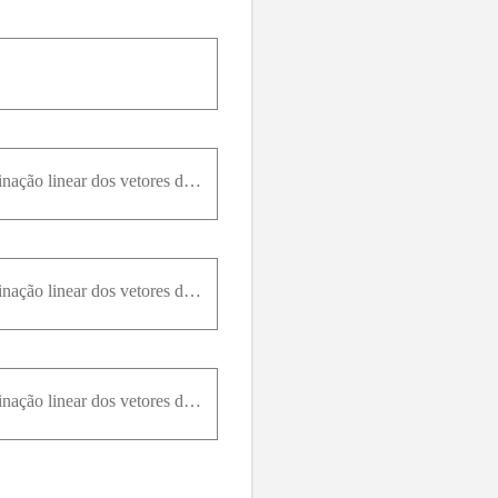
Em cada parte, determine se b → está no espaço coluna de A e, se estiver, expresse b → como combinação linear dos vetores de A A = 1 1 - 1 - 1 1 - 1 1 - 1 1 ;b → = 2 0 0
Em cada parte, determine se b → está no espaço coluna de A e, se estiver, expresse b → como combinação linear dos vetores de A A = 1 0 1 0 2 1 2 1 0 2 1 2 1 1 3 2 ;b → = 4 3 5 7
Em cada parte, determine se b → está no espaço coluna de A e, se estiver, expresse b → como combinação linear dos vetores de A A = 1 9 2 - 1 3 1 1 1 1 ;b → = 5 1 - 1