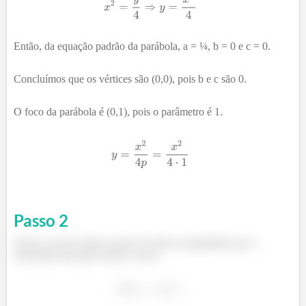
Então, da equação padrão da parábola, a = ¼, b = 0 e c = 0.
Concluímos que os vértices são (0,0), pois b e c são 0.
O foco da parábola é (0,1), pois o parâmetro é 1.
Passo
2
Temos os dois pontos, agora só botar na igualdade que o
enunciado deu para achar a curva,