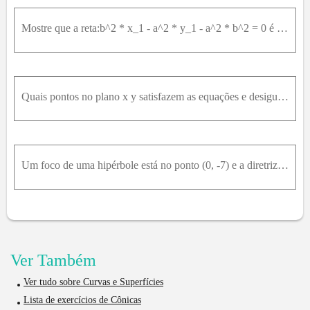
Mostre que a reta:b^2 * x_1 - a^2 * y_1 - a^2 * b^2 = 0 é tangente à hipérbole b^2 * x^2 - a^2 * y^2 - a^2 * b^2 = 0 no ponto (x₁, y₁) na hipérbole.
Quais pontos no plano x y satisfazem as equações e desigualdades nos Exercícios 11-16? Desenhe uma figura para cada exercício.(x^2 / 9) - (y^2 / 16) ≤ 1
Um foco de uma hipérbole está no ponto (0, -7) e a diretriz correspondente é a reta y = -1 . Encontre uma equação para a hipérbole se sua excentricidade for (a) 2, (b) 5.
Ver Também
Ver tudo sobre Curvas e Superfícies
Lista de exercícios de Cônicas