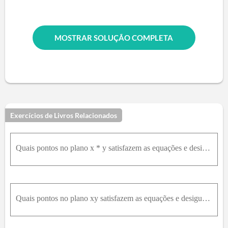
MOSTRAR SOLUÇÃO COMPLETA
Exercícios de Livros Relacionados
Quais pontos no plano x * y satisfazem as equações e desigualdades nos Exercícios 11-16? Desenhe uma figura para cada exercício.(x^2 - y^2 - 1) / (x^2 + y^2 - 25) + (x^2 + 4y^2 - 4) = 0
Quais pontos no plano xy satisfazem as equações e desigualdades nos Exercícios 11-16? Desenhe uma figura para cada exercício.(x + y) = x^2 + y^2 - 1 = 0