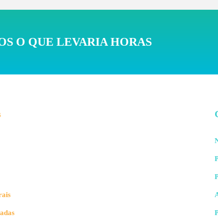
S O QUE LEVARIA HORAS
s
N
P
rais
vadas