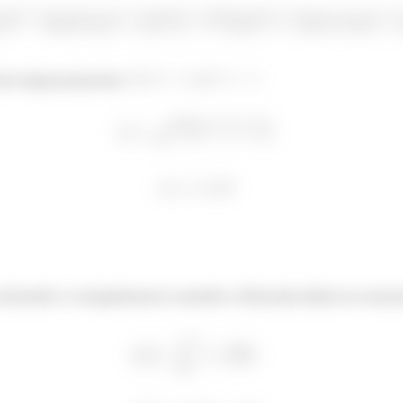
 da trigonometria
 achando o comprimento usando a fórmula dada no enunc