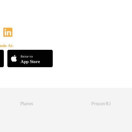
nde Aí:
Baixar na
App Store
Planos
Procon RJ