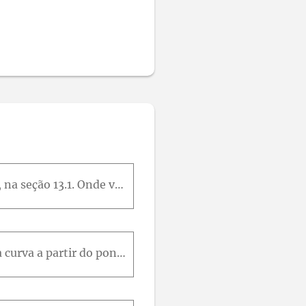
O gráfico de r(t) = (t - 3/2 * sen(t), 1 - 3/2 * cos(t), t) é ilustrado na Figura 12(b), na seção 13.1. Onde você acha que a curvatura é maior. Use um SCA para determinar e fazer o gráfico da função c
Nos Exercícios 11-14, encontre o parâmetro de comprimento de arco ao longo da curva a partir do ponto em que t = 0, avaliando a integral s = ∫ 0 t v τ d τ da Equação 3. Em seguida, encontre o comprime