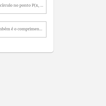
(Continuação do Exercício 19.) Encontre o vetor tangente unitário à involuta do círculo no ponto P(x, y).
Comprimento da hélice O comprimento 2 π 2 da volta da hélice no Exemplo 1 também é o comprimento da diagonal de um quadrado com 2 π unidades de lado. Mostre como obter esse quadrado cortando e aplaina