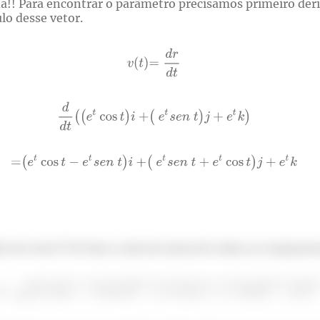
a!! Para encontrar o parâmetro precisamos primeiro deriv
lo desse vetor.
 do vetor? Só tirar a raiz da soma de todas as compone