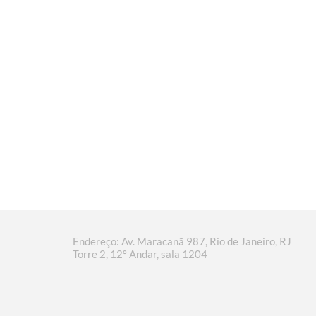
Endereço: Av. Maracanã 987, Rio de Janeiro, RJ
Torre 2, 12º Andar, sala 1204