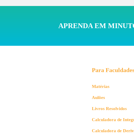
APRENDA EM MINUTO
Para Faculdade
Matérias
Aulões
Livros Resolvidos
Calculadora de Integ
Calculadora de Deri