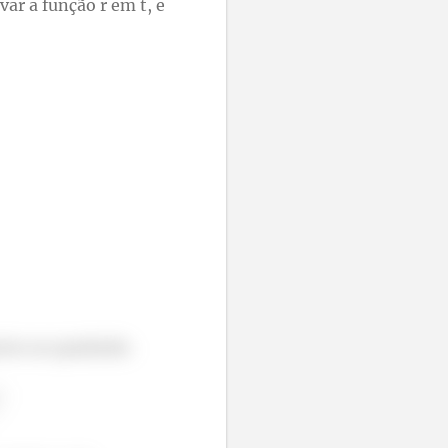
ar a função r em t, e
ntes ao quadrado.