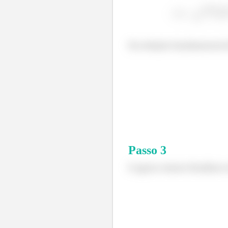
Da relação fundamental
Passo
3
E agora vamos finalizar