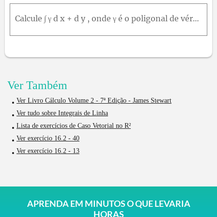
Calcule ∫ γ d x + d y , onde γ é o poligonal de vértice A 0 = 0,0 , A 1 = 1,2 , A 2 = - 1,3 , A 3 = - 2,1 e A 4 = - 1 , - 1 , sendo γ orientada de A 0 para A 4 .
Ver Também
Ver Livro Cálculo Volume 2 - 7ª Edição - James Stewart
Ver tudo sobre Integrais de Linha
Lista de exercícios de Caso Vetorial no R²
Ver exercício 16.2 - 40
Ver exercício 16.2 - 13
APRENDA EM MINUTOS O QUE LEVARIA
HORAS