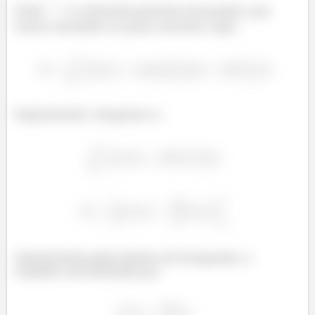
Onde
é a derivada primeira da posição, que
temos calculado no passo anterior, logo:
Organizando, chegamos a:
Substituindo pelos limites de integração, o
trabalho será definido por