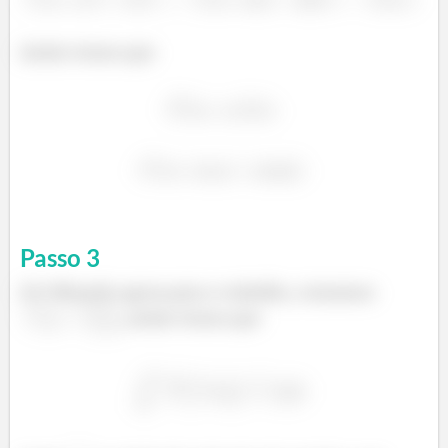
Assim temos que
Passo
3
(b) Olhando agora para o trabalho, tomamos
, assim temos que