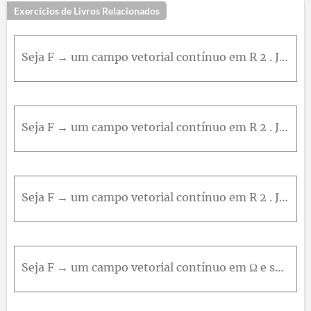
Exercícios de Livros Relacionados
Seja F → um campo vetorial contínuo em R 2 . Justifique as igualdades. ∫ γ 1 F → ⋅ d γ → 1 = - ∫ γ 2 F → ⋅ d γ → 2 Onde γ 1 t = cos ⁡ t , s e nt , 0 ≤ t ≤ 2 π , e γ 2 u = cos ⁡ ( 2 π - u ) , s e n2 π
Seja F → um campo vetorial contínuo em R 2 . Justifique as igualdades. ∫ γ 1 F → ⋅ d γ → 1 = ∫ γ 2 F → ⋅ d γ → 2 Onde γ 1 t = t , t 2 , 0 ≤ t ≤ 1 , e γ 2 u = u 2 , u 2 2 ,0 ≤ u ≤ 2
Seja F → um campo vetorial contínuo em R 2 . Justifique as igualdades. ∫ γ 1 F → ⋅ d γ → 1 = ∫ γ 2 F → ⋅ d γ → 2 Onde γ 1 t = cos ⁡ t , s e nt , 0 ≤ t ≤ 2 π , e γ 2 u = cos ⁡ 2 u , s e n2 u ,0 ≤ u ≤ π
Seja F → um campo vetorial contínuo em Ω e sejam γ 1 : a , b → Ω e γ 2 : c , d → Ω duas curvas quaisquer de classe C 1 , tais que I mγ 1 = I mγ 2 . A afirmação ∫ γ 1 F → ⋅ d γ 1 = ∫ γ 2 F → ⋅ d γ 2 Ou