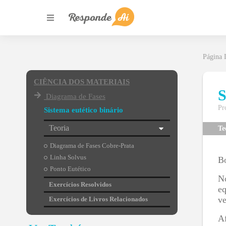
Página I
CIÊNCIA DOS MATERIAIS
S
Diagrama de Fases
Pr
Sistema eutético binário
Teoria
Te
Diagrama de Fases Cobre-Prata
Linha Solvus
B
Ponto Eutético
No
Exercícios Resolvidos
eq
ve
Exercícios de Livros Relacionados
Af