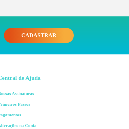
CADASTRAR
Central de Ajuda
to é, a linha que separa o estado liquido dos estados
s linha
solidus
, ou seja, a linha que separa o estado
 as mesmas que vimos no diagrama de fases
ossas Assinaturas
rimeiros Passos
Pagamentos
ilidade que cada componente possuem. Por exemplo,
Alterações na Conta