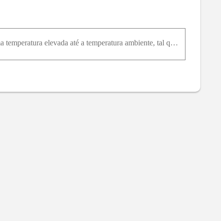
emos
de prata, ou seja,
de cobre. Do
e temos
de prata, ou seja,
de cobre.
Uma liga contendo 45%Pb a 55% Mg é resfriada rapidamente desde uma temperatura elevada até a temperatura ambiente, tal que a microestrutura que existia à temperatura elevada foi preservada. Verificou-