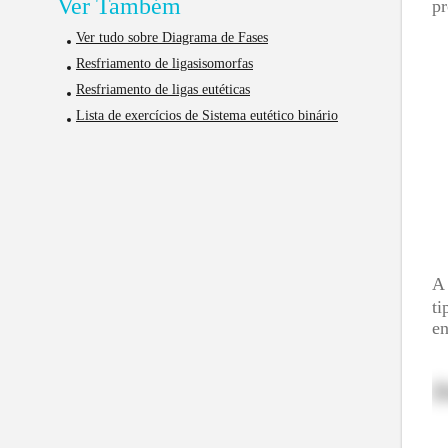
Ver Também
pr
Ver tudo sobre Diagrama de Fases
Resfriamento de ligasisomorfas
Resfriamento de ligas eutéticas
Lista de exercícios de Sistema eutético binário
A 
ti
en
D