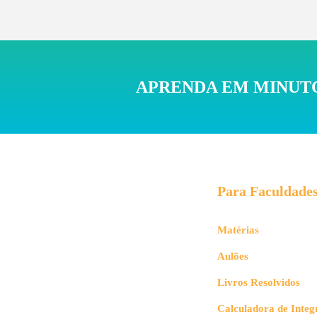
APRENDA EM MINUTO
Para Faculdade
No
só
to
Matérias
is
Aulões
L
Livros Resolvidos
A 
Calculadora de Integ