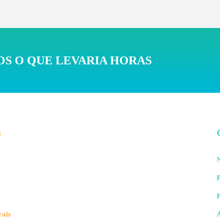
S O QUE LEVARIA HORAS
s
te que entres os campos 3-4 e 3-5 temos a linha
liquidus
, is
lidos. Observe, também, que entre os campos 1-4 e 2-5 temo
talmente sólido do estado sólido + líquido. Essas linhas são
N
omorfo.
P
inha Solvus
novidade aqui é a linha
solvus
, ela indica o limite de solub
rais