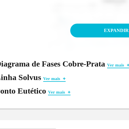
EXPANDIR
iagrama de Fases Cobre-Prata
Ver mais
inha Solvus
Ver mais
onto Eutético
Ver mais
figura acima é um diagrama de fases cobre-prata. Vamos ente
sim como o diagrama de fases isomorfo, temos no eixo
a c