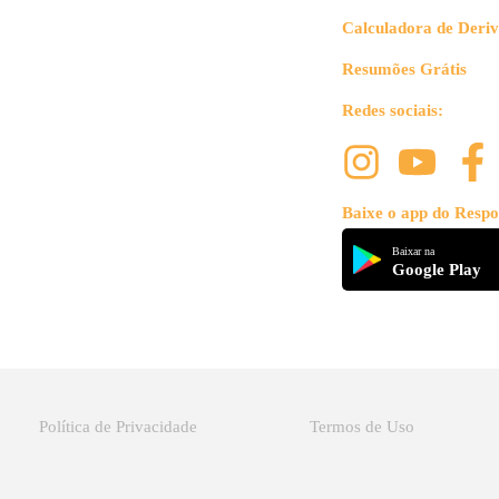
a 
qu
Calculadora de Deri
ma
Resumões Grátis
de
má
Redes sociais:
At
es
f
Baixe o app do Respo
Baixar na
Google Play
Ob
Política de Privacidade
Termos de Uso
mi
de