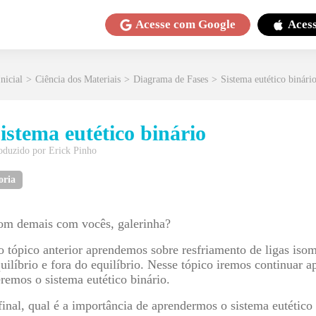
Acesse com
Google
Aces
nicial
>
Ciência dos Materiais
>
Diagrama de Fases
>
Sistema eutético binári
istema eutético binário
oduzido por
Erick Pinho
oria
om demais com vocês, galerinha?
 tópico anterior aprendemos sobre resfriamento de ligas isom
uilíbrio e fora do equilíbrio. Nesse tópico iremos continuar 
remos o sistema eutético binário.
inal, qual é a importância de aprendermos o sistema eutétic