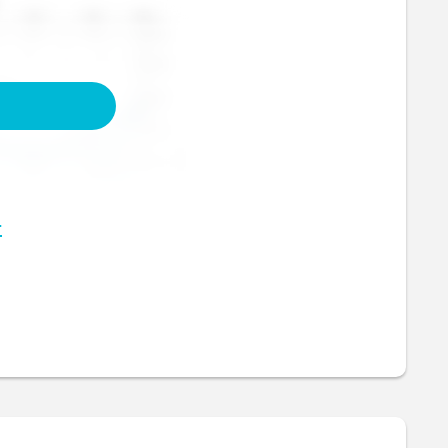
ndê-lo passo a passo!
omposição em peso de prata e no eixo
a