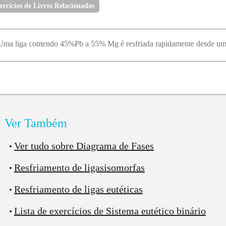
mperatura. Quando estamos no eixo
em 0, significa que t
ercícios de Livros Relacionados
esmo modo, quando estamos no eixo
em 100, significa qu
bserve no diagrama 6 campos.
Ver Também
Ver tudo sobre Diagrama de Fases
Resfriamento de ligasisomorfas
Resfriamento de ligas eutéticas
Lista de exercícios de Sistema eutético binário