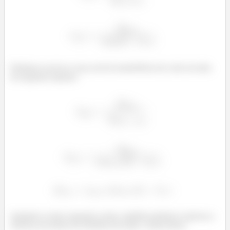
Podemos escrever a taxa real de transferência de calor da aleta
da sequente maneira:
á
Juntando as duas equações acima, também podemos expressa a
eficácia em termos de eficiência da aleta. Assim temos: