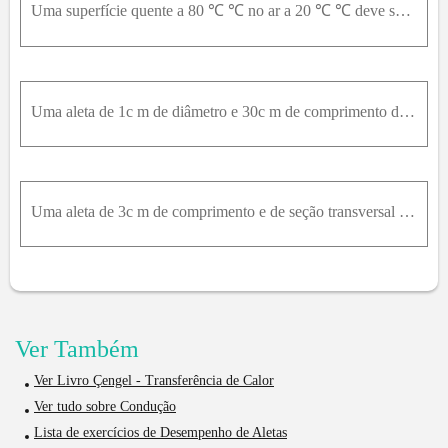
Uma superfície quente a 80 ℃ ℃ no ar a 20 ℃ ℃ deve ser resfriada fixando-se aletas cilíndricas de 10c m de comprimento e diâmetro de 1c m . O coeficiente combinado de transferência de calor é 30W / m
Uma aleta de 1c m de diâmetro e 30c m de comprimento de alumínio ( k = 237W / m ⋅ K ) está fixada em uma superfície a 80 ℃ ℃. A superfície é exposta ao ar ambiente a 22 ℃ ℃ com coeficiente de transfer
Uma aleta de 3c m de comprimento e de seção transversal retangular de 2m m × 2m m de alumínio ( k = 237W / m ⋅ K ) está fixada em uma superfície. Considerando que a eficiência da aleta é 65 % , a efic
Ver Também
Ver Livro Çengel - Transferência de Calor
Ver tudo sobre Condução
Lista de exercícios de Desempenho de Aletas