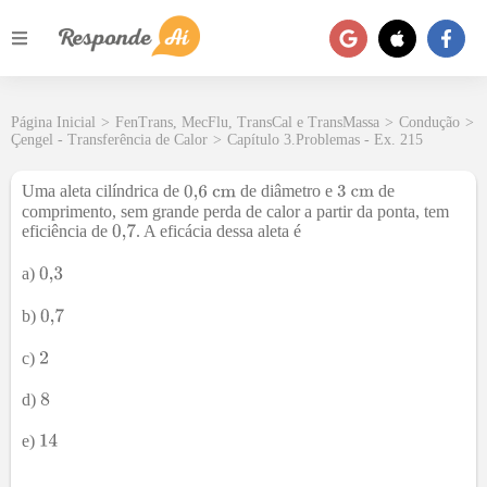
Página Inicial
>
FenTrans, MecFlu, TransCal e TransMassa
>
Condução
>
Çengel - Transferência de Calor
>
Capítulo 3.Problemas - Ex. 215
Uma aleta cilíndrica de
de diâmetro e
de
comprimento, sem grande perda de calor a partir da ponta, tem
eficiência de
. A eficácia dessa aleta é
a)
b)
c)
d)
e)