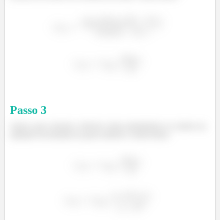
Passo
3
Agora, para calcular a eficácia, basta substituímos os valores na
equação encontrada no passo anterior. Assim temos: