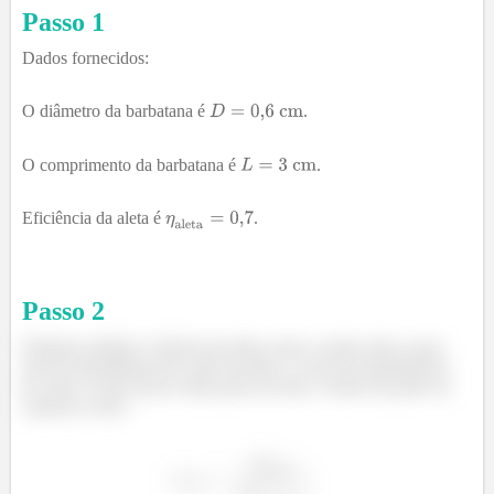
Passo 1
Dados fornecidos:
O diâmetro da barbatana é
.
O comprimento da barbatana é
.
Eficiência da aleta é
.
Passo
2
Podemos definir a eficácia da aleta como a razão entre a taxa
real de transferência de calor da aleta e a taxa de transferência
de calor se não houver aleta presa na base. Assim ela pode ser
expressa como: