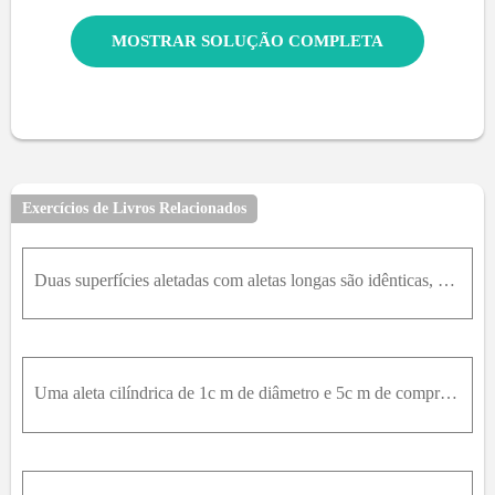
MOSTRAR SOLUÇÃO COMPLETA
Exercícios de Livros Relacionados
Duas superfícies aletadas com aletas longas são idênticas, exceto que o coeficiente de transferência de calor por convecção da primeira superfície aletada é duas vezes superior ao da segunda. Qual afi
Uma aleta cilíndrica de 1c m de diâmetro e 5c m de comprimento, com perda de calor desprezível na ponta, tem eficácia de 15 . Considerando que a temperatura da base da aleta é 280 ℃ ℃, a temperatura a