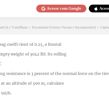
Acesse com
Google
Aces
ansCal e TransMassa
>
Escoamento Externo Viscoso e Incompressível
>
Capítu
ag coeffi cient of 0.25, a frontal
empty weight of 3042 lbf. Its rolling
C
lling resistance is 3 percent of the normal force on the tires
 at an altitude of 500 m, calculate
 mi/h.