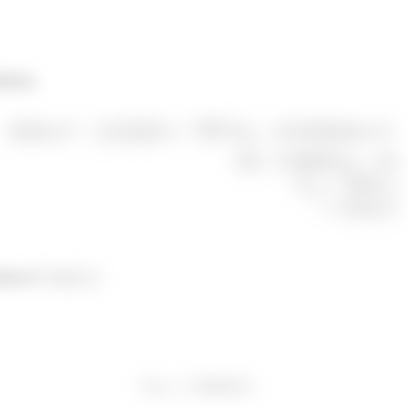
áxima.
xima é
.