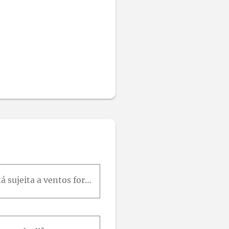
Uma chaminé ao nível do mar tem 2 m de diâmetro e 40 m de altura. Quando está sujeita a ventos fortes de 80 km/h, qual é o momento fletor induzido pelo vento em relação à base da chaminé?