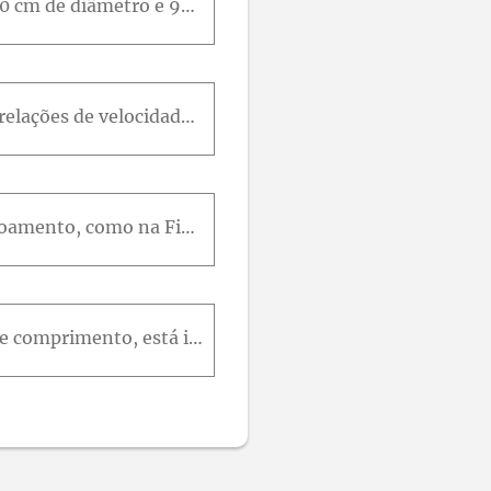
O cabo transversal principal entre as torres de uma ponte pênsil litorânea tem 60 cm de diâmetro e 90 m de comprimento. Calcule a força total de arrasto sobre esse cabo com ventos laterais de 80 km/h.
A dedução da Equação (7.42) para δ / x no escoamento turbulento empregou correlações de velocidade bem simples, Equações (7.38) e (7.39). Uma lei de parede unificada foi dada por Spalding [54]: y + =
Um filtro pode ser idealizado como um feixe de fibras cilíndricas normais ao escoamento, como na Figura P7.61. Admitindo que as fibras sejam distribuídas uniformemente e tenham coeficientes de arrasto
Um cilindro longo de seção transversal retangular, com 5 cm de altura e 30 cm de comprimento, está imerso em água a 20°C escoando a 12 m/s paralelamente ao comprimento do retângulo. Calcule a força de