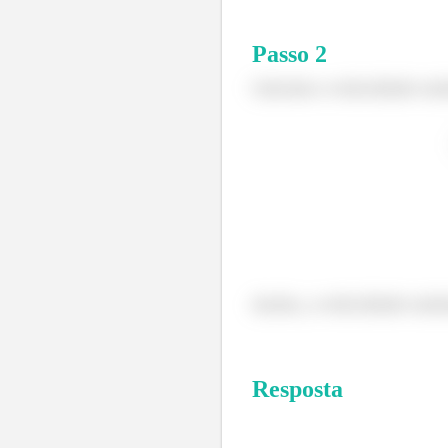
Passo
2
Calcular a velocidade m
Assim, a velocidade má
Resposta