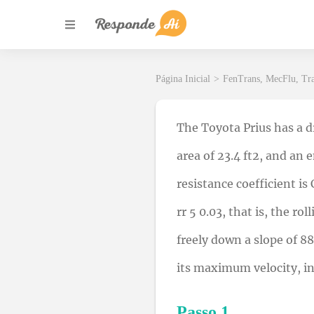
Página Inicial
>
FenTrans, MecFlu, Tr
The Toyota Prius has a dr
area of 23.4 ft2, and an 
resistance coefficient is 
rr 5 0.03, that is, the ro
freely down a slope of 88
its maximum velocity, in
Passo 1