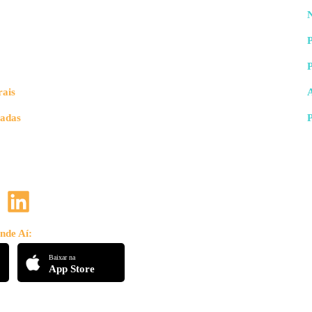
N
P
rais
vadas
nde Aí:
Baixar na
App Store