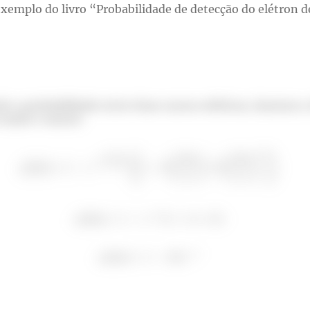
exemplo do livro “Probabilidade de detecção do elétron 
a probabilidade entre duas cascas esféricas, fazemos a 
s maior e menor: