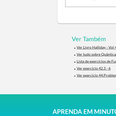
Ver Também
Ver Livro Halliday - Vol 
Ver tudo sobre Quântica
Lista de exercícios de 
Ver exercício 42.3 - 6
Ver exercício 44.Problem
APRENDA EM MINUTO