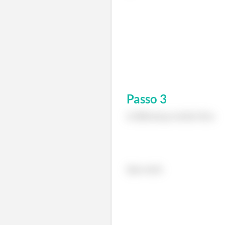
Passo
3
A diferença então fica:
Que será: