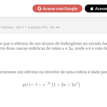
Acesse com
Google
Acess
Halliday - Vol 4
>
Capítulo 39.5 - Ex. 46
 de que o elétron de um átomo de hidrogênio no estado f
re duas cascas esféricas de raios
e
, onde a é o raio d
trarmos um elétron no interior de uma esfera é dado po