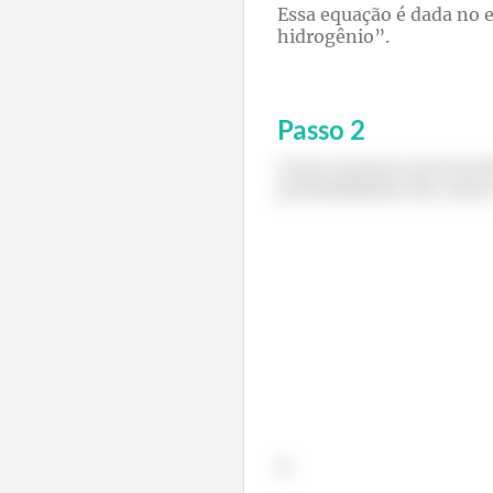
Essa equação é dada no 
hidrogênio”.
Passo
2
Como estamos procurando 
probabilidades dos raio
E: