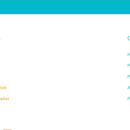
s
N
P
P
rais
A
vadas
P