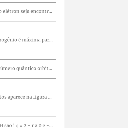
Qual é a probabilidade de que, no estado fundamental do átomo de hidrogênio, o elétron seja encontrado a uma distância de núcleo maior que o raio de Bohr?
A densidade de propabilidade radial para o estado fundamental do átomo de hidrogênio é máxima para r = a , onde a é o raio de Bohr. Mostre qye o valor médio de r , definido como r m é d = ∫ P rrd r é
A equação de Schrodinger para os estados do átomo de hidrogênio nos quais o número quântico orbital λ é zero é 1 r 2 d d r r 2 d ψ d r + 8 π 2 m h 2 E - U ( r ) ψ = 0 Verifique que a equação 39-39, qu
A função de onda do estado quântico do átomo de hidrogêni cujo gráfico de pontos aparece na figura 39-21, para qual n = 2 e λ = m λ = 0 , é ψ 200 r = 1 4 2 π a - 3 2 2 - r a e - r 2 a onde a é o raio
(a) Duas funções de onda (não-normalizadas) de estado excitados de átomo de H são i ψ = 2 - r a 0 e - r a 0i iψ = rs e n θ c o s ϕe - r 2 a 0 Normalize as duas funções. (b) Confirme que essas duas fun