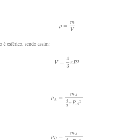
 é esférico, sendo assim:
³
³