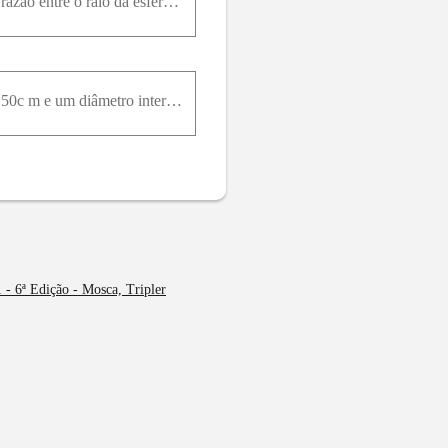
05. Duas esferas uniformes, uma de chumbo e outra de alumínio, possuem a mesma massa. Qual é a razão entre o raio da esfera de alumínio e o raio da esfera de chumbo?
07. Um tubo cilíndrico de cobre vazio mede 1,50m de comprimento e tem um diâmetro externo de 3,50c m e um diâmetro interno de 2,50c m . Quanto pesa esse tubo?
 - 6ª Edição - Mosca, Tripler