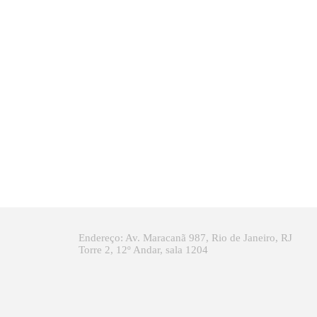
Endereço: Av. Maracanã 987, Rio de Janeiro, RJ
Torre 2, 12º Andar, sala 1204