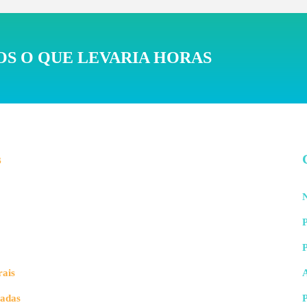
S O QUE LEVARIA HORAS
s
N
P
rais
vadas