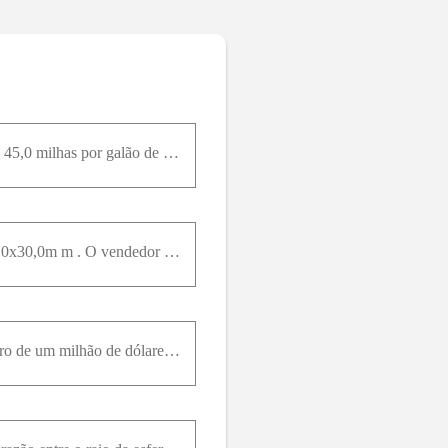
02. Milhas por quilograma. A densidade da gasolina é 737k g / m ³ ³. Se o seu novo carro híbrido faz 45,0 milhas por galão de gasolina, quantas milhas ele percorrerá por quilograma de gasolina? (Veja
03. Você compra uma peça retangular de metal com massa igual a 0,0158k g e dimensões de 5,0x15,0x30,0m m . O vendedor diz que o metal é ouro. Para verificar se é verdade, você deve calcular a densidad
04. Barra de ouro. Você ganha na loteria e decide impressionar seus amigos exibindo um cubo de ouro de um milhão de dólares. O ouro está sendo vendido a $426,60 por onça troy, e uma onça troy equivale