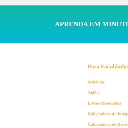
APRENDA EM MINUTO
Para Faculdade
Matérias
Aulões
Livros Resolvidos
Calculadora de Integ
Calculadora de Deri