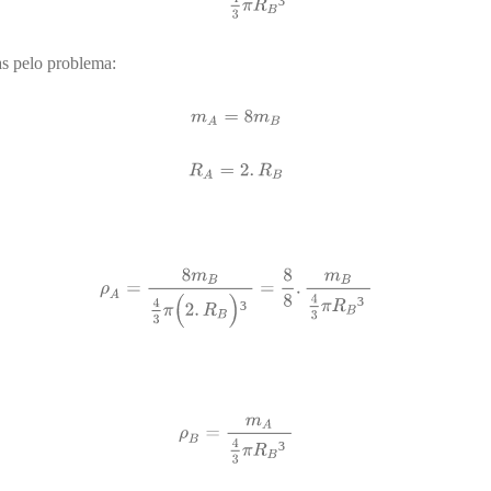
³
as pelo problema:
³
³
³