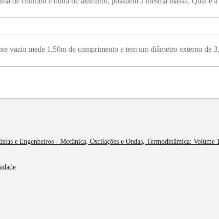
ntistas e Engenheiros - Mecânica, Oscilações e Ondas, Termodinâmica: Volume 1
sidade