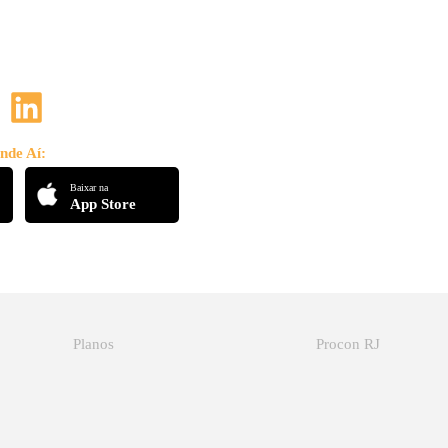
nde Aí:
Baixar na
App Store
Planos
Procon RJ