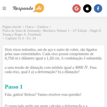
Página Inicial
>
Física
>
Estática
>
Física de Sears & Zemansky: Mecânica Volume 1 - 12ª Edição - Hugh D.
Young e Roger A. Freedman
>
Capítulo 11.4 - Ex. 24
Dois eixos redondos, um de aço e outro de cobre, são ligados
pelas suas extremidades. Cada eixo possui comprimento de
m e diâmetro igual a
cm. A combinação é submetida
a uma tensão de dilatação com módulo igual a
. Para
cada eixo, qual é a) a deformação? b) a dilatação?
Passo 1
Fala, galera! Beleza? Vamos resolver essa questão!
O enunciado pediu pra gente calcular a deformação e a