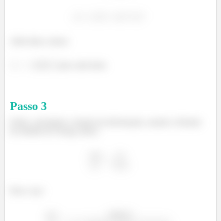
Além disso, temos:
para cada haste.
Passo
3
Então, calculando a relação de deformação, usando a fórmula
do módulo de Young, temos:
Para o aço: