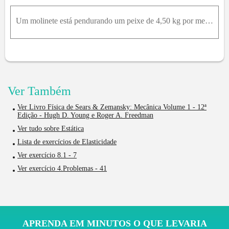
Um molinete está pendurando um peixe de 4,50 kg por meio de um fio de aço com 1,50 m de comprimento e cuja seção reta possui área de 5,0 103 cm2 . A extremidade superior do fio está firmemente presa a
Ver Também
Ver Livro Física de Sears & Zemansky: Mecânica Volume 1 - 12ª
Edição - Hugh D. Young e Roger A. Freedman
Ver tudo sobre Estática
Lista de exercícios de Elasticidade
Ver exercício 8.1 - 7
Ver exercício 4.Problemas - 41
APRENDA EM MINUTOS O QUE LEVARIA