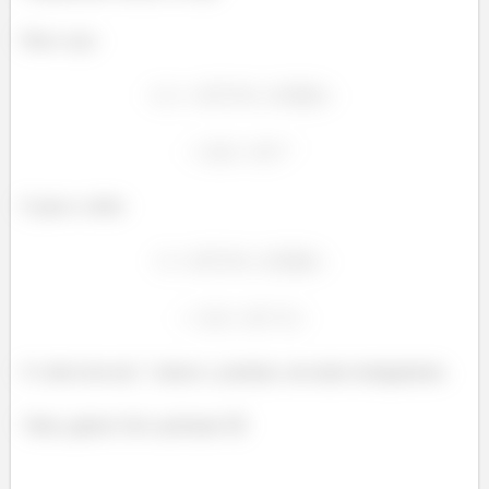
Para o aço:
E para o cobre:
O cobre tem um
menor e, portanto, um maior alongamento.
Valeu, galera! Até a próxima! 😉