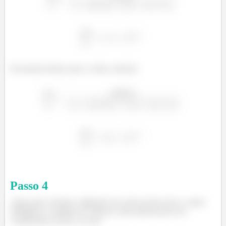
Da mesma forma, para o cobre, teremos:
Passo
4
Agora para calcular a dilatação em cada um dos eixos, vamos
multiplicar o módulo de Yong de cada material pelo seu
comprimento inicial, ou seja: