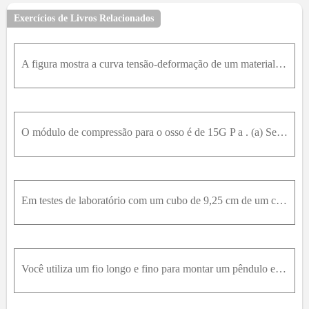
Exercícios de Livros Relacionados
A figura mostra a curva tensão-deformação de um material. A escala do eixo das tensões é definida por s=300 , em unidades de 10 6N / m ² ². Determine (a) o módulo de Young e (b) o valor aproximado do
O módulo de compressão para o osso é de 15G P a . (a) Se uma mergulhadora em treinamento estiver vestindo um traje pressurizado, por quanto a pressão teria de ser elevada (em atmosferas) acima da pres
Em testes de laboratório com um cubo de 9,25 cm de um certo material, uma força de 1.375 N, direcionada ao cubo a 8,50° (Figura E11.37), faz com que o cubo se deforme por um ângulo de 1,24°. Qual é o
Você utiliza um fio longo e fino para montar um pêndulo em uma feira de ciências. O fio tem um comprimento não esticado de 22,0 m e uma seção reta com diâmetro de 0,860 mm; ele é feito de uma liga com