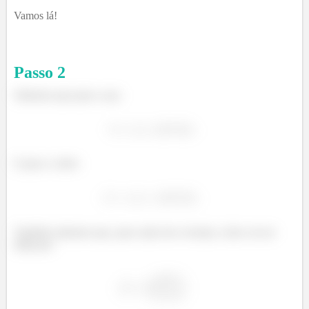
Vamos lá!
Passo
2
Sabemos que para o aço:
E para o cobre:
Também sabemos que, para cada eixo circular, a área vai ser
dada por: