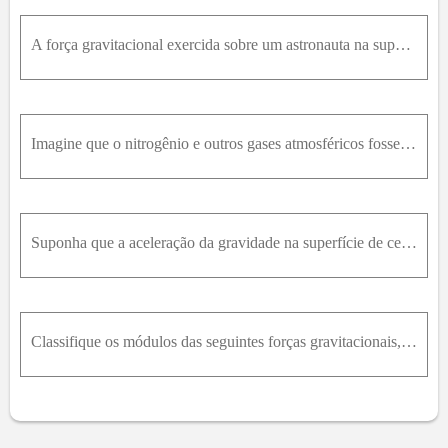
A força gravitacional exercida sobre um astronauta na superfície da Terra é 650N dirigida para baixo. Quando ele está na estação espacial em órbita ao redor da Terra, a força gravitacional sobre ele é
Imagine que o nitrogênio e outros gases atmosféricos fossem mais solúveis em água, de modo que a atmosfera da Terra fosse inteiramente absorvida pelos oceanos. A pressão atmosférica seria então zero,
Suponha que a aceleração da gravidade na superfície de certa lua A de Júpiter seja de 2m / s 2 . A Lua B tem o dobro da massa e duas vezes o raio da A. Qual é a aceleração da gravidade em sua superfíc
Classifique os módulos das seguintes forças gravitacionais, partindo da maior para a menor. Se duas forças são iguais, mostre sua igualdade em sua lista. (a) a força exercida por um corpo de 2k g em o