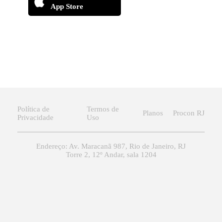
App Store
Política de
Termos de
Planos
Procon RJ
Privacidade
Uso
Endereço: Av. Maracanã 987, Rio de Janeiro, RJ
Torre 2, 12º Andar, sala 1204