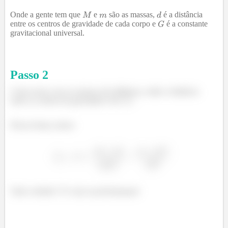
Onde a gente tem que
e
são as massas,
é a distância
entre os centros de gravidade de cada corpo e
é a constante
gravitacional universal.
Passo
2
Como nesse caso as massas são idênticas, então a distância
entre os centros de gravidade é de
.
Dessa forma, temos:
Tudo certinho? Te vejo na próximaaaaa!