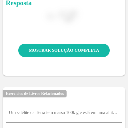
Resposta
MOSTRAR SOLUÇÃO COMPLETA
Exercícios de Livros Relacionados
Um satélite da Terra tem massa 100k g e está em uma altitude 2,00×10 6m .a. Qual é a energia potencial do sistema satélite-Terra?b. Qual é o módulo da força gravitacional exercida pela Terra sobre o s