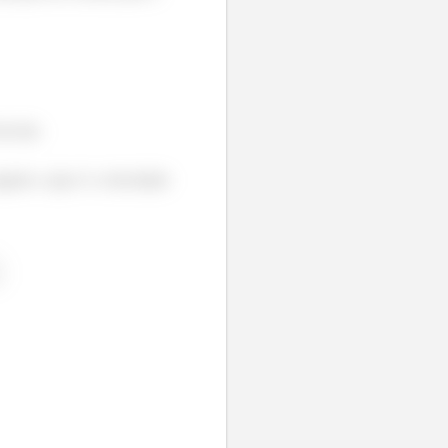
da bola
gativo. (que é a velocidade