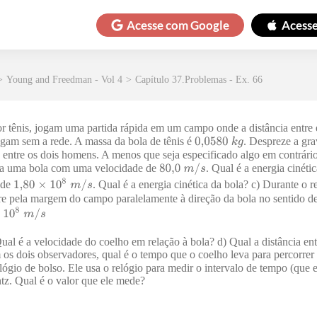
Acesse com
Google
Acess
>
Young and Freedman - Vol 4
>
Capítulo 37.Problemas - Ex. 66
por tênis, jogam uma partida rápida em um campo onde a distância entre
ogam sem a rede. A massa da bola de tênis é
. Despreze a gra
 entre os dois homens. A menos que seja especificado algo em contrário,
via uma bola com uma velocidade de
. Qual é a energia cinéti
 de
. Qual é a energia cinética da bola? c) Durante o r
re pela margem do campo paralelamente à direção da bola no sentido de
al é a velocidade do coelho em relação à bola? d) Qual a distância en
os dois observadores, qual é o tempo que o coelho leva para percorrer 
ógio de bolso. Ele usa o relógio para medir o intervalo de tempo (que e
ntz. Qual é o valor que ele mede?