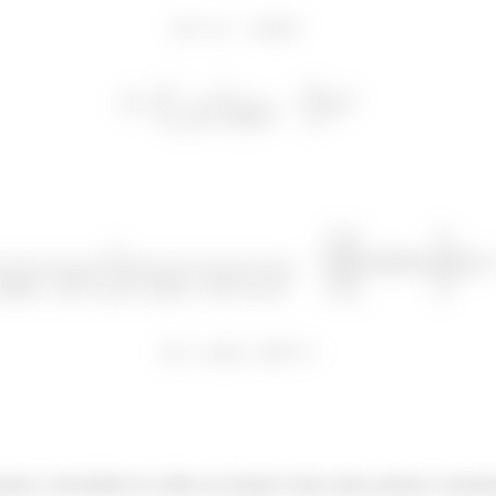
lar a velocidade do coelho em relação à bola, basta usarmos a transf