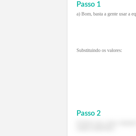
Passo 1
a) Bom, basta a gente usar a eq
Substituindo os valores:
Passo
2
b) Nesse caso, como a situação 
cinética relativística: