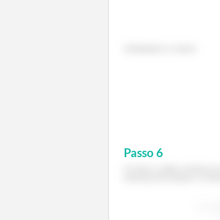
Substituindo os valores:
Passo
6
f) Como o coelho se desloca em
referencial de Eisntein e Loren