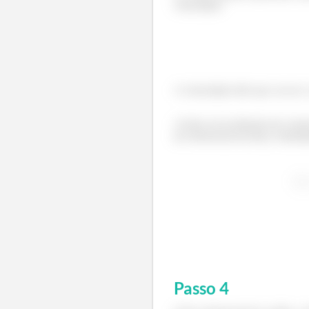
velocidade:
A velocidade dele que vai ser 
A bola vai na direção de Loren
do referencial da bola.) Substit
Passo
4