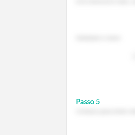
d) No referencial do coelho, a d
Substituindo os valores:
Passo
5
e) Podemos apenas dividir a di