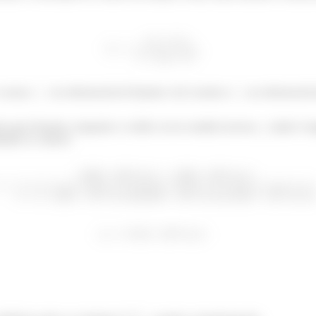
o nosso
no referencial de Einstein e de Lorentz e
no referencial 
tz para Einstein, enquanto o coelho vai no sentido inverso,
então é ne
uindo os valores: