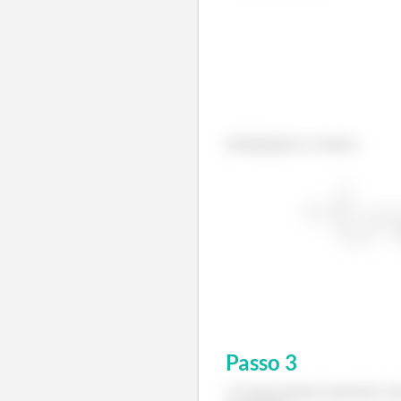
Substituindo os valores:
Passo
3
c) Como estamos querendo calcu