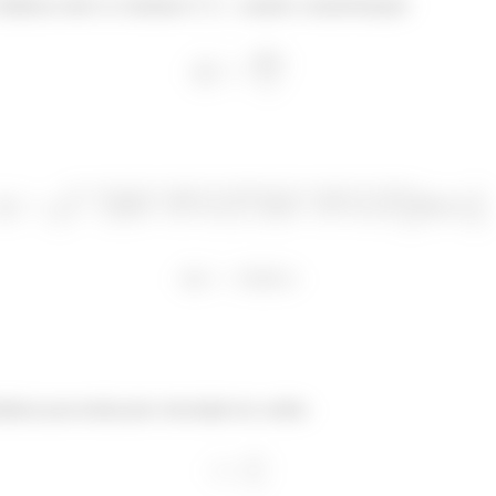
istância entre os cientistas é
, usando a transformação:
stância percorrida pela velocidade do coelho: