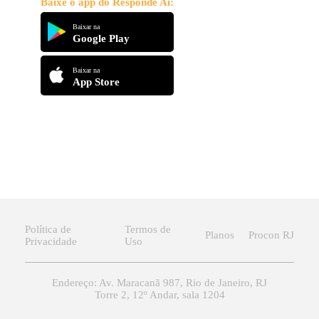
Baixe o app do Responde Aí:
Baixar na
Google Play
Baixar na
App Store
Política de
Termos de
Planos
Procon RJ
Privacidade
Uso
Endereço: Av. Maracanã 987, Rio de Janeiro, RJ
Torre 2, 12º Andar, sala 1204