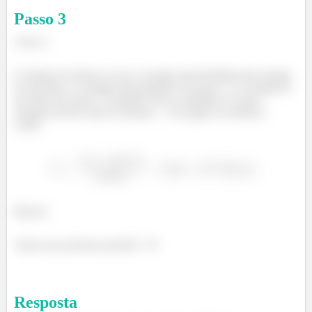
Passo
3
Letra c)
O número de fótons vai ser a energia total dividida pela energia
de um fóton. A energia total pegamos do passo
e a energia de
um fóton do passo
(cuidado com as unidades! As duas
energias devem estar na mesma! – vou pegar em elétrons-
volts):
ó
Beleza?
Vamos pra próxima questão? =D
Resposta