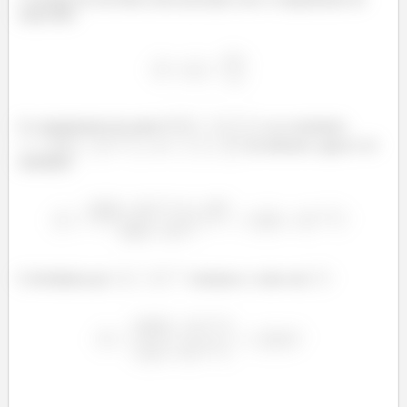
onda dele:
O comprimento de onda é
e as constantes
e
já sabemos, agora é só
substituir:
E dividindo por
achamos o valor em
: