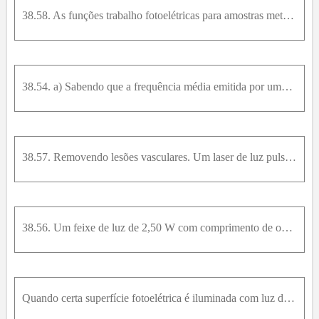
38.58. As funções trabalho fotoelétricas para amostras metálicas são dadas por: césio, 2,1 eV; cobre, 4,7 eV; potássio, 2,3 eV; e zinco, 4,3 eV. a) Qual é o comprimento de corte para cada uma dessas s
38.54. a) Sabendo que a frequência média emitida por uma lâmpada incandescente de 200 W é 5,0 ⋅ 10 14H z e que 10,0% da potência fornecida para lâmpada é convertida na luz emitida, quantos fótons por
38.57. Removendo lesões vasculares. Um laser de luz pulsada emite luz com comprimento de onda de 585 nm em pulsos de 450μ s . Sendo esse comprimento da onda absorvido em grande parte pela hemoglobina
38.56. Um feixe de luz de 2,50 W com comprimento de onda igual a 124 nm incide sobre a superfície de um metal. Você observa que a energia cinética máxima dos elétrons ejetados é 4,16 eV. Suponha que c
Quando certa superfície fotoelétrica é iluminada com luz de diversos comprimentos de onda, os seguintes potenciais de corte são observados:Faça um gráfico colocando o potencial de corte no eixo vertic