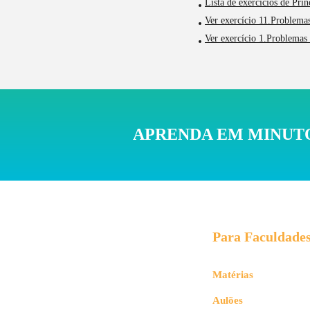
Lista de exercícios de Prin
Ver exercício 11.Problemas
Ver exercício 1.Problemas 
APRENDA EM MINUTO
Para Faculdade
Matérias
Aulões