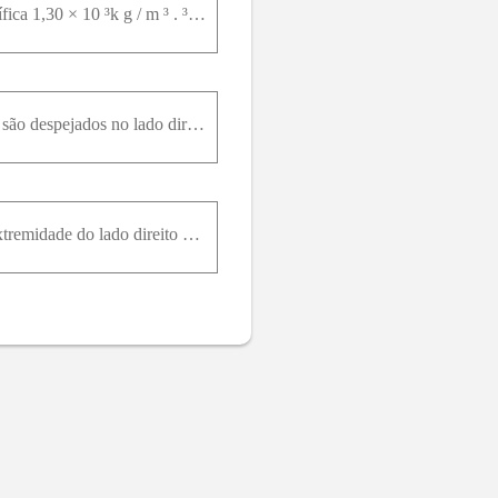
Dois recipientes cilíndricos iguais, com as bases no mesmo nível, contêm um líquido de massa específica 1,30 × 10 ³k g / m ³ . ³ ³ A área de cada base é 4,00c m ² ², mas em um dos recipientes a altura
Um tubo em forma de U , aberto nas duas extremidades, contém mercúrio. Quando 11,2c m de água são despejados no lado direito do tubo, de quanto o mercúrio sobe no lado esquerdo em relação ao nível ini
A figura mostra um tubo em forma de U modificado: o lado direito é mais curto que o esquerdo. A extremidade do lado direito está d = 10,0c m acima da bancada do laboratório. O raio do tubo é 1,50c m .