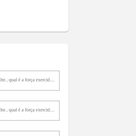
O tanque em forma de L mostrado na Figura está cheio d’água e é aberto na parte de cima. Se d = 5,0m , qual é a força exercida pela água: (a) Na face A e (b) Na face B ?
O tanque em forma de L mostrado na Figura está cheio d’água e é aberto na parte de cima. Se d = 5,0m , qual é a força exercida pela água: (a) Na face A e (b) Na face B ?