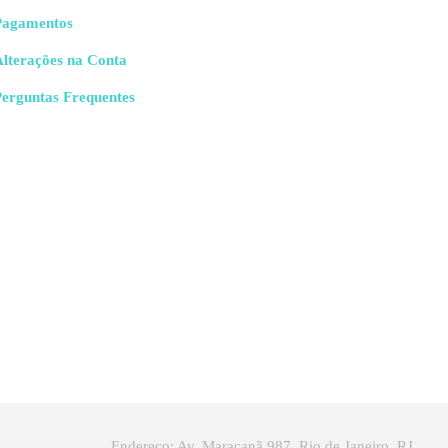
Pagamentos
Alterações na Conta
Perguntas Frequentes
Endereço: Av. Maracanã 987, Rio de Janeiro, RJ