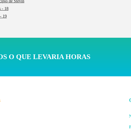
cípio de Stevin
 - 18
- 19
S O QUE LEVARIA HORAS
s
N
P