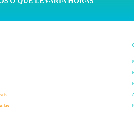
S O QUE LEVARIA HORAS
s
N
P
rais
vadas