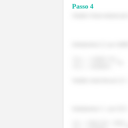
Passo
4
Trabalho Virtual realizado pel
Substituiremos
por 14400
(1)
Trabalho virtual feito por
Substituiremos
por