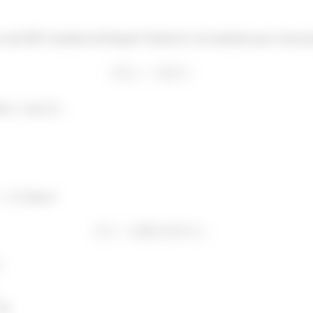
o casal MF é produto da Rotação Virtual δγ e do momento que a força 
0 e
by
força é
(2)