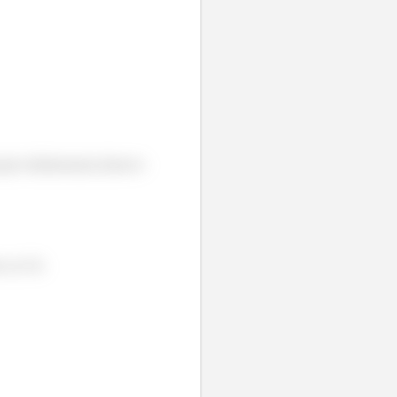
ção infinitesimal (observe
te ao OA