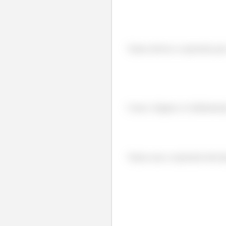
Vamos derivar a expressão para
Como o ângulo α é infinitesima
Vamos usar a expressão deriva