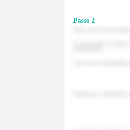
Passo
2
Agora, vamos dar uma olhada 
No esboço abaixo, os pontos D
respectivamente
Uma vez que as engrenagens es
Sabendo que o comprimento é 