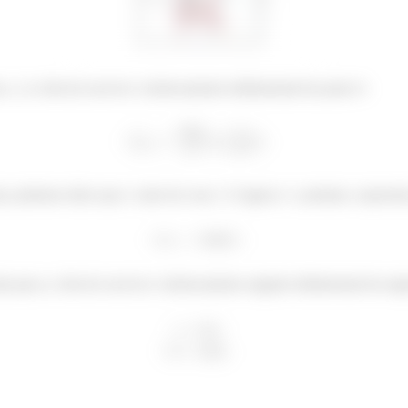
 x_A a fim de escrever o deslocamento infinitesimal do ponto A
l, podemos dizer que o valor de cosα / 2 é igual a 1. portanto, express
da para γ a fim de escrever o deslocamento angular infinitesimal da e