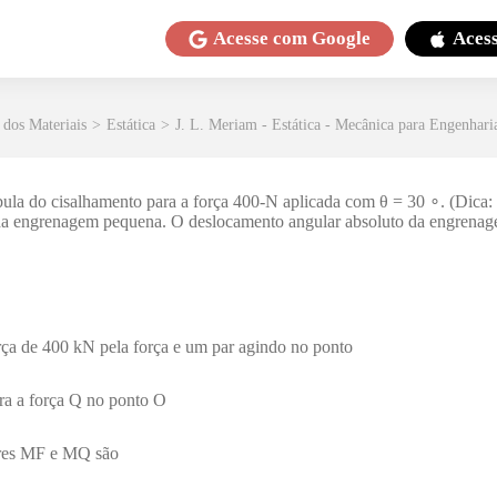
Acesse com
Google
Aces
 dos Materiais
>
Estática
>
J. L. Meriam - Estática - Mecânica para Engenhari
la do cisalhamento para a força 400-N aplicada com θ = 30 ∘. (Dica: 
 da engrenagem pequena. O deslocamento angular absoluto da engrenag
orça de 400 kN pela força e um par agindo no ponto
ra a força Q no ponto O
ares MF e MQ são