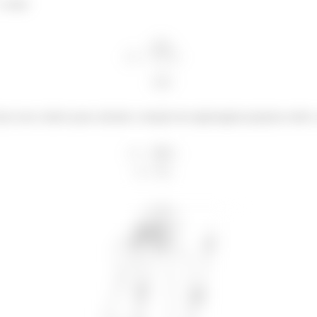
como
por seus valores para calcular a rotação da engrenagem pequena sobre 