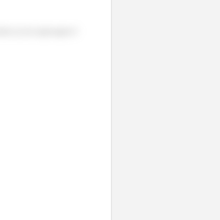
luto (γ) da engrenagem é