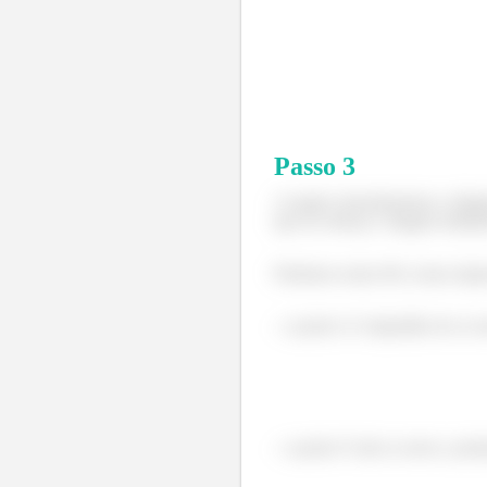
Passo
3
A seguir, desenharemos o diagr
que no esboço o ângulo infinit
Podemos notar três coisas impo
- o ponto A é impedido de se 
- o ponto O não se move, portan