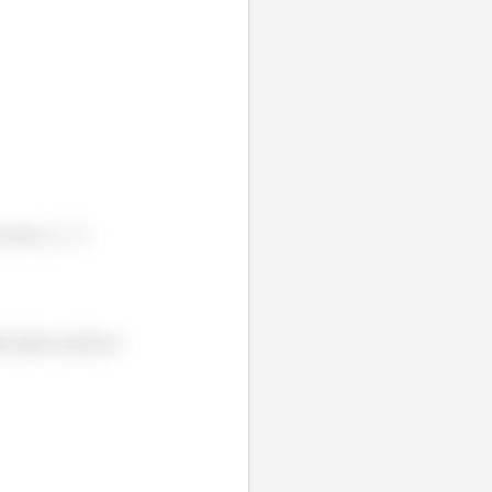
ão para
é
ngrenagem pequena