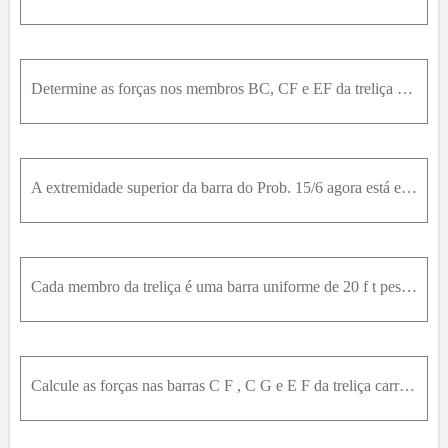
Determine as forças nos membros BC, CF e EF da treliça carregada.
A extremidade superior da barra do Prob. 15/6 agora está encostado a uma parede não vertical. Determine o valor mínimo do ângulo θ para o qual o equilíbrio é possível para μ s = 0,...
Cada membro da treliça é uma barra uniforme de 20 f t pesando 400 l b . Calcule a tensão ou compressão média em cada membro devido aos pesos dos membros.
Calcule as forças nas barras C F , C G e E F da treliça carregada.