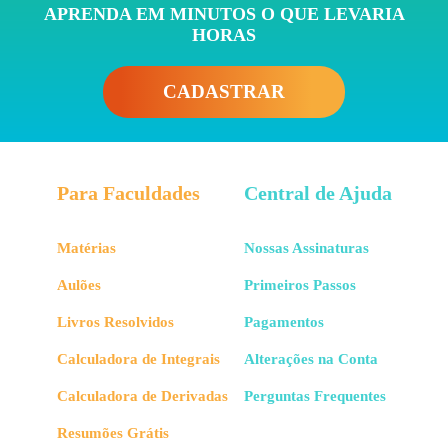
APRENDA EM MINUTOS O QUE LEVARIA
HORAS
CADASTRAR
Para Faculdades
Central de Ajuda
Matérias
Nossas Assinaturas
Aulões
Primeiros Passos
Livros Resolvidos
Pagamentos
Calculadora de Integrais
Alterações na Conta
Calculadora de Derivadas
Perguntas Frequentes
Resumões Grátis