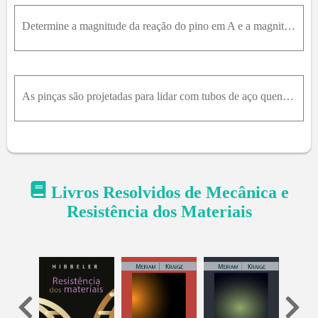
Determine a magnitude da reação do pino em A e a magnitude e a direção da reação da força nos rolos. As polias em C e D são pequenas.
As pinças são projetadas para lidar com tubos de aço quente que estão sendo tratados termicamente em banho de óleo. Para uma abertura de mandíbula de 20 ° , qual é o coeficiente mí...
Livros Resolvidos de
Mecânica e
Resistência dos Materiais