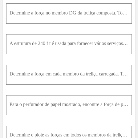
Determine a força no membro DG da treliça composta. Todas as juntas estão em linhas radiais subtendendo ângulos de 15∘ conforme indicado, e os membros curvos agem como membros de d...
A estrutura de 240 f t é usada para fornecer vários serviços de suporte para veículos de lançamento antes da decolagem. Em um teste, um peso de 10 t o n é suspenso nas juntas F e G...
Determine a força em cada membro da treliça carregada. Todos os triângulos são equiláteros.
Para o perfurador de papel mostrado, encontre a força de perfuração Q correspondente a uma alça de mão P .
Determine e plote as forças em todos os membros da treliça simples carregada como funções do ângulo ao longo do intervalo 0 ≤ α ≤ 90 ° . Indique os valores mínimos para as forças n...