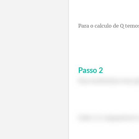
Para o calculo de Q temo
Passo
2
Para resolvermos essa q
Onde s é o espaçamento e