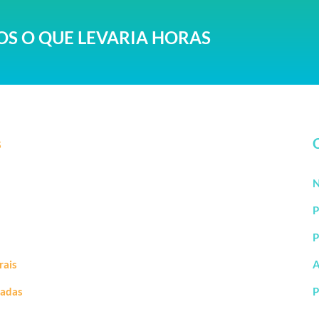
S O QUE LEVARIA HORAS
s
N
P
P
rais
A
vadas
P