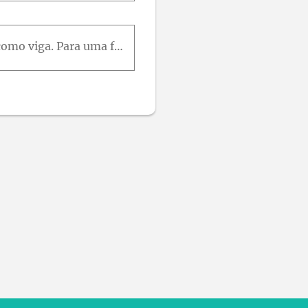
Uma placa de 2 mm de espessura é dobrada conforme mostrado, e então usada como viga. Para uma força cortante vertical de 5 kN, determine a tensão de cisalhamento nos cinco pontos indicados e esquemati