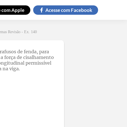
e com
Apple
Acesse com
Facebook
emas Revisão - Ex. 140
rafusos de fenda, para
 a força de cisalhamento
ongitudinal permissível
 na viga.