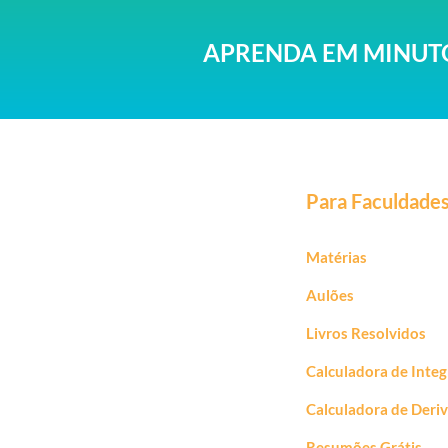
APRENDA EM MINUTO
Para Faculdade
Matérias
Aulões
Livros Resolvidos
Calculadora de Integ
Calculadora de Deri
Resumões Grátis