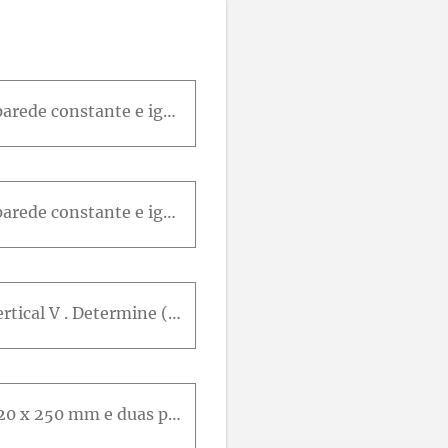
Uma viga extrudada tem seção transversal como mostrado e uma espessura de parede constante e igual a 3 m m . Para uma força cortante vertical de 10 k N , determinar:A tensão de cisalhamento no ponto A
Uma viga extrudada tem seção transversal como mostrado e uma espessura de parede constante e igual a 3 m m . Para uma força cortante vertical de 10 k N , determinar:A máxima tensão de cisalhamento na
Uma viga com a seção transversal mostrada é submetida a uma força cortante vertical V . Determine (a) a linha horizontal ao longo da qual a tensão de cisalhamento máxima. (b) a constante k na expressã
A viga fabricada mostrada é feita colando duas tiras de madeira compensada de 20 x 250 mm e duas pranchas de 50 x 100 mm. Sabendo que a tensão de cisalhamento média nas juntas coladas é de 350 kPa, de