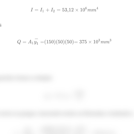
s
uestão temos a relação
ntre os pregos. Juntando então as fórmulas e isolando s