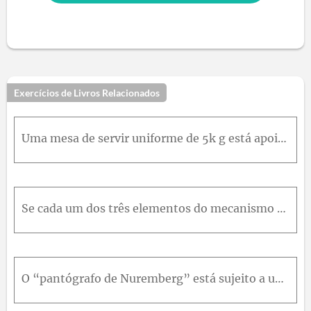
Exercícios de Livros Relacionados
Uma mesa de servir uniforme de 5k g está apoiada em cada lado por um par de membros idênticos, A B e C D , e molas C E . Se a tigela tem massa de 1k g , determine o ângulo u quando a mesa está em equi
Se cada um dos três elementos do mecanismo possui massa de 4k g , determine o ângulo θ para que haja equilíbrio. A mola, que sempre permanece vertical, não está esticada quando θ = 0 ° .
O “pantógrafo de Nuremberg” está sujeito a uma força horizontal P=600N . Determine o ângulo θ de equilíbrio. A mola tem rigidez k = 15k N / m e não está esticada quando θ = 15 ° .