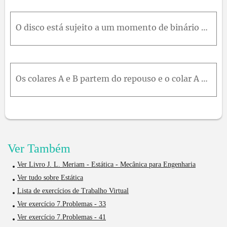
O disco está sujeito a um momento de binário M . Determine a rotação θ do disco necessária para que haja equilíbrio. A extremidade da mola envolve o perímetro do disco enquanto ele gira. A mola está o
Os colares A e B partem do repouso e o colar A se movimenta para cima com uma aceleração de 60 t ² m m / s ² ² ². Sabendo que o colar B se movimenta para baixo com aceleração constante e que sua veloc
Ver Também
Ver Livro J. L. Meriam - Estática - Mecânica para Engenharia
Ver tudo sobre Estática
Lista de exercícios de Trabalho Virtual
Ver exercício 7.Problemas - 33
Ver exercício 7.Problemas - 41