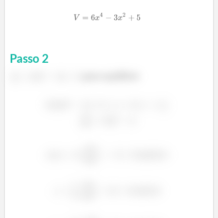
Passo
2
para equilíbrio
á
á