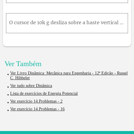
O cursor de 10k g desliza sobre a haste vertical lisa e tem uma velocidade v 1 = 2m / s na posição A onde cada mola está esticada de 0,1m . Calcule a velocidade v 2 do cursor quando este passa o ponto
Ver Também
Ver Livro Dinâmica: Mecânica para Engenharia - 12ª Edição - Russel
C. Hibbeler
Ver tudo sobre Dinâmica
Lista de exercícios de Energia Potencial
Ver exercício 14.Problemas - 2
Ver exercício 14.Problemas - 16