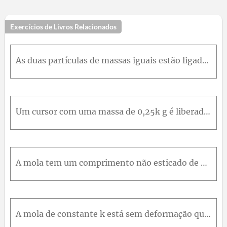
Exercícios de Livros Relacionados
As duas partículas de massas iguais estão ligadas por uma haste de massa desprezível. Se estas são liberadas a partir do repouso na posição mostrada e deslizam sobre a guia lisa no plano vertical, cal
Um cursor com uma massa de 0,25k g é liberado a partir do repouso em A e desliza para baixo e em torno do arame liso fixo. Determine a força N entre o arame e o cursor quando este passa o ponto B .
A mola tem um comprimento não esticado de 0,4m e uma rigidez de 200N / m . O cursor de 3k g e a mola conectada são liberados a partir do repouso em A e se deslocam no plano vertical. Calcule a velocid
A mola de constante k está sem deformação quando o cursor de massa m passa a posição B . Se o cursor é liberado a partir do repouso na posição A , determine sua velocidade quando este passa pelos pont