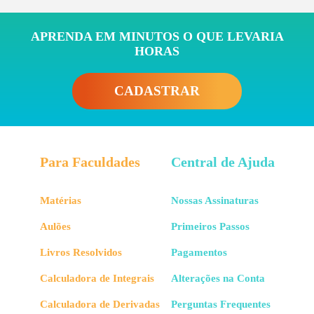
Compressores de deslocamento positivo
APRENDA EM MINUTOS O QUE LEVARIA
fornecem energia ao gás proporcionando variação do
HORAS
volume dele. E eles podem operar fornecendo ampla
faixa de variações de pressão. Esse tipo de
compressor trabalha com fluxos intermitentes; ele
CADASTRAR
pega um certo volume de fluido, aumenta a pressão
dele, depois pega outro volume ...
Embora não vá entrar em detalhes de todos os tipos e
Para Faculdades
Central de Ajuda
subgrupos de compressores, vou deixar aqui um
esquema com essas classes:
Matérias
Nossas Assinaturas
Aulões
Primeiros Passos
Livros Resolvidos
Pagamentos
Calculadora de Integrais
Alterações na Conta
Calculadora de Derivadas
Perguntas Frequentes