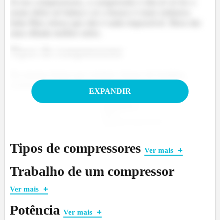
Já nos compressores, a compressão é alta (é só ler o
nome deles né haha) e aí o buraco é mais embaixo
haha Mas relaxa que não é nada impossível. Bora dar
uma olhada melhor neles.
Tipos de compressores
Da mesma forma que existem classes de bombas,
existem duas classes de compressores:
EXPANDIR
Tipos de compressores
Ver mais
Trabalho de um compressor
Ver mais
Potência
Ver mais