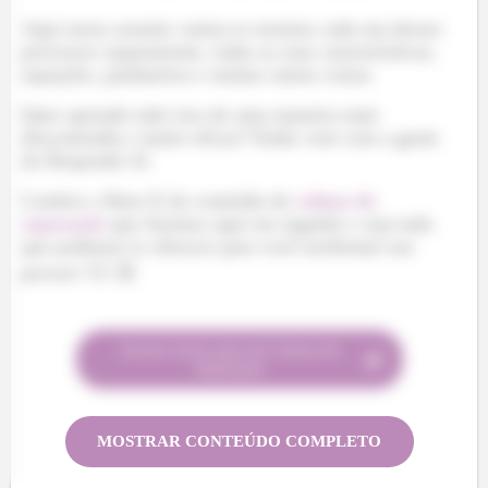
Aqui nesse assunto vamos te mostrar cada um desses
processos separamente, todas as suas características,
equações, parâmetros e muitas outras coisas.
Quer aprende tudo isso de uma maneira mais
descontraída e muito eficaz? Então vem com a gente
do Responde Aí.
Confere o Raio-X do conteúdo de
coluna de
separação
que fizemos aqui em seguida e veja tudo
que podemos te oferecer para você arrebentar nas
provas! 👇🏽 😉
Acesse nosso guia de
Coluna de
Separação
MOSTRAR CONTEÚDO COMPLETO