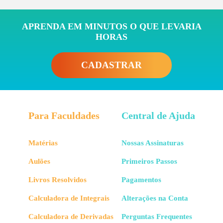
APRENDA EM MINUTOS O QUE LEVARIA
HORAS
CADASTRAR
Para Faculdades
Central de Ajuda
Matérias
Nossas Assinaturas
Aulões
Primeiros Passos
Livros Resolvidos
Pagamentos
Calculadora de Integrais
Alterações na Conta
Calculadora de Derivadas
Perguntas Frequentes