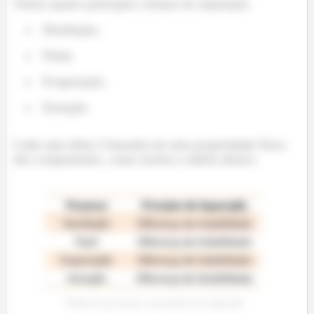
Temos quatro principais colunas de separação:
Destilação;
Flash;
Evaporação;
Extração
Cada uma delas é baseada em uma propriedade física
dos componentes, como mostra a tabela abaixo:
Tabela de processos e princípios de separação