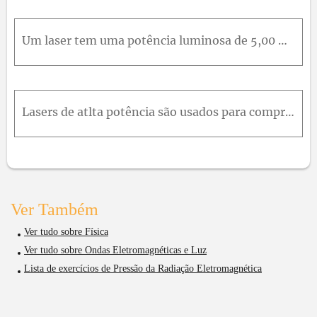
Um laser tem uma potência luminosa de 5,00 m W e um comprimento de onda de 633n m . A luz emitida é focalizada (concentrada) até que o diâmetro do feixe luminoso seja igual ao diâmetro de 1266n m de u
Lasers de atlta potência são usados para comprimir plasmas (gases de partículas carregadas). Um laser capaz de gerar pulsos de radiação com uma potência máxima de 1,5 × 10 3M W é focalizado em 1,0m m
Ver Também
Ver tudo sobre Física
Ver tudo sobre Ondas Eletromagnéticas e Luz
Lista de exercícios de Pressão da Radiação Eletromagnética