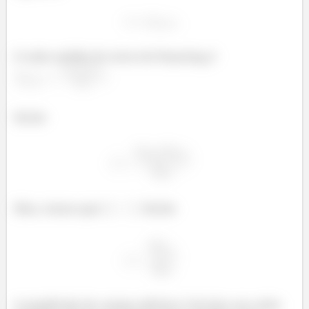
O valor médio do vetor de Poynting é
á
á
.
Então
á
á
Mas, temos que
. Então
á
A amplitude do campo elétrico é de fato seu valor