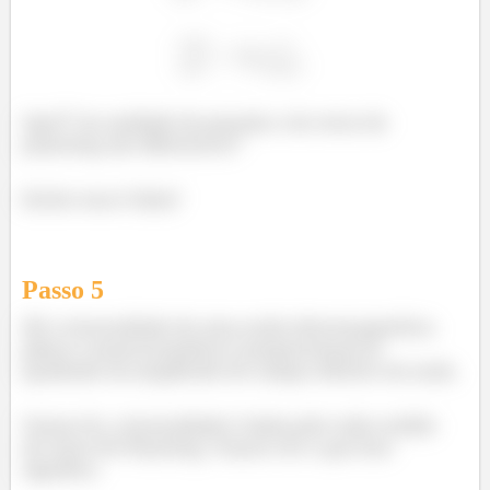
Opa!!! As unidade de pressão e do vetor de
poynting são diferentes!!
Então essa é falsa!
Passo
5
III) a intensidade de uma onda eletromagnética
plana e monocromática é proporcional ao
quadrado da amplitude do campo elétrico da onda.
Vamos lá, a intensidade é dada pelo valor médio
do vetor de Poynting. Vamos ver o que isso
significa.