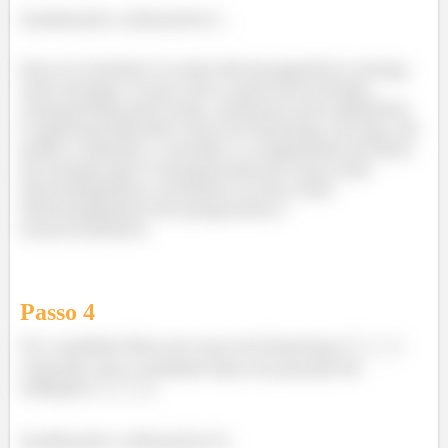
Analisando a afirmativa I...
Essa tá certinha! A onda eletromagnética carrega
uma energia. A taxa com a qual essa energia,
transportada pela onda, atravessa uma superficie
é representada pelo vetor de Poynting. Ou seja, ele
indica a direção, o sentido e a magnitude do fluxo
de energia que é transportada por uma onda
eletromagnética, inclusive se essa onda
eletromagnética for progressiva e
monocromática.
Passo
4
II) a unidade física do vetor de Poynting (
)
coincide com a unidade física de pressão de
radiação (
);
Analisando a afirmativa II...