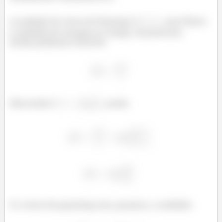
A unidade do vetor de Poyntig é
, mas Watts
é unidade de energia no tempo, de potencia.
Então podemos escrever
Mas Joule é
, então
E o vetor de poynting tem, poranto, a unidade: