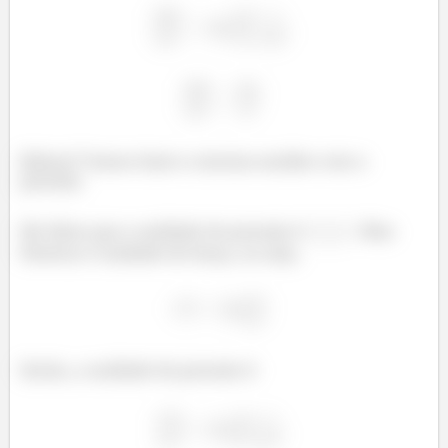
Beleza! Vamos fazer a mesma analise com a
pressão.
Ele disse que a unidade de pressão é
. Mas
Newton é unidade de força, ou seja,
Então, a unidade de pressão é: