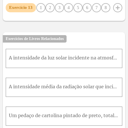
1
2
3
4
5
6
7
8
Exercício
13
9
10
11
12
14
Exercícios de Livros Relacionados
A intensidade da luz solar incidente na atmosfera superior da Terraé1,37 kW/m.(a)Determine os valores rms dos campos magnetico e eletrico desta luz.(b)Determine a potencia media emitida pelo Sol.(c)De
A intensidade média da radiação solar que incide perpendicularmente em uma superfície situada logo acima da atmosfera da Terra é 1,4k W / m 2 . (a) Qual é a pressão de radiação p, exercida pelo Sol so
Um pedaço de cartolina pintado de preto, totalmente absorvente, de área A=2,0c m 2 , intercepta um pulso luminoso com uma intensidade de 10W / c m 2 produzido por uma lâmpada estroboscópica. Qual é a