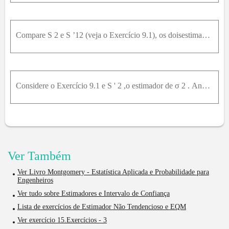
Compare S 2 e S ’12 (veja o Exercício 9.1), os doisestimadores de rr2, para determinar qual é mais eficiente. Assuma que eles são estimadores encontrados usando X ]y X 2 ..., Xn, variáveis aleatórias
Considere o Exercício 9.1 e S ' 2 ,o estimador de σ 2 . Analistas frequentemente usam S ' 2 em vez de dividir ∑ i = 1 n X i - X - 2 por n - 1 , os graus de liberdade na amostra.(a) Qual é o vício de S
Ver Também
Ver Livro Montgomery - Estatística Aplicada e Probabilidade para
Engenheiros
Ver tudo sobre Estimadores e Intervalo de Confiança
Lista de exercícios de Estimador Não Tendencioso e EQM
Ver exercício 15.Exercícios - 3