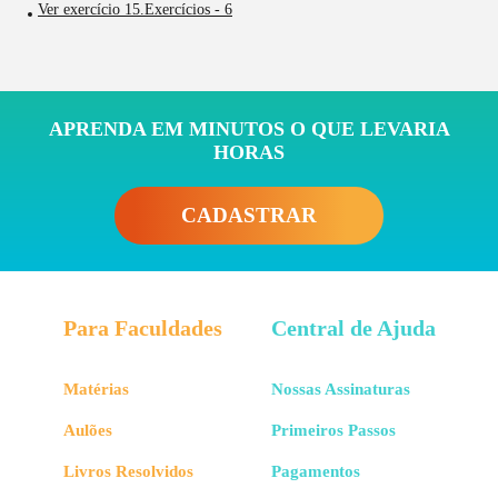
Ver exercício 15.Exercícios - 6
APRENDA EM MINUTOS O QUE LEVARIA
HORAS
CADASTRAR
Para Faculdades
Central de Ajuda
Matérias
Nossas Assinaturas
Aulões
Primeiros Passos
Livros Resolvidos
Pagamentos