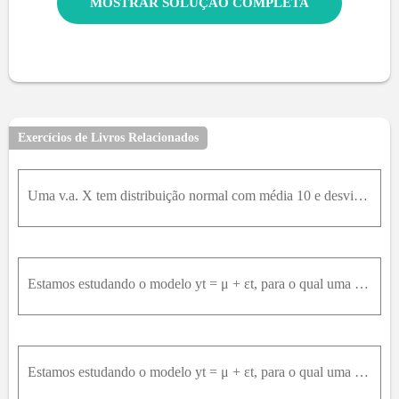
MOSTRAR SOLUÇÃO COMPLETA
Exercícios de Livros Relacionados
Uma v.a. X tem distribuição normal com média 10 e desvio padrão 4. Aos participantes de um jogo é permitido observar uma amostra de qualquer tamanho e calcular a média amostral. Ganha um prêmio aquele
Estamos estudando o modelo yt = μ + εt, para o qual uma amostra de cinco elementos produziu os seguintes valores para yt: 3, 5, 6, 8, 16. Derivando S(μ) em relação a μ, e igualando o resultado a zero,
Estamos estudando o modelo yt = μ + εt, para o qual uma amostra de cinco elementos produziu os seguintes valores para yt: 3, 5, 6, 8, 16. Calcule os valores de S(μ) =(yt– μ)², para μ = 6, 7, 8, 9, 10,