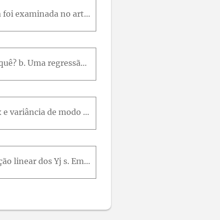
A exposição à poluição atmosférica diminui a expectativa de vida? Essa pergunta foi examinada no artigo "Does Air Pollution Shorten Lives?" (Statistics and Public Policy, Reading, MA, Addison Wesley,
a. Uma regressão linear poderia resultar nos resíduos 23, 27, 5, 17, 8, 9 e 15? Por quê? b. Uma regressão linear poderia resultar nos resíduos 23, 27, 5, 17, 8, 12 e 2 correspondentes aos valores x 3,
Lembre-se de que ˆ 0 ˆ 1x tem uma distribuição normal, com valor esperado 0 1x e variância de modo que tem uma distribuição normal padronizada. Se S SQE/(n2) for substituída por , a variável resultant
a. Expresse o i-ésimo resíduo Yi Yˆ i (onde Yˆ i ˆ 0 ˆ 1xi ) na forma cj Yj , uma função linear dos Yj s. Em seguida, use regras de variância para provar que V(Yi Yˆ i ) é dada pela Expressão (13.2).