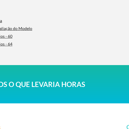
ca
valiação do Modelo
ios - 60
ios - 64
S O QUE LEVARIA HORAS
s