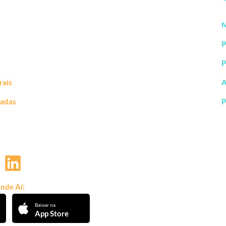
N
P
P
rais
A
vadas
P
nde Aí:
Baixar na
App Store