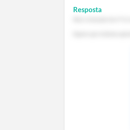
Resposta
Mas a remoção da nº 67 
Espero que tenham apren