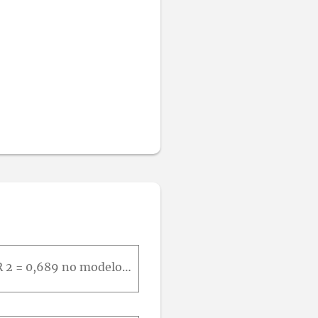
Visto que R 2 = 0,723 para o modelo contendo os previsores x 1 , x 4 , x 5 e x 8 e R 2 = 0,689 no modelo com os previsores x 1 , x 3 , x 5 e x 6 o que você pode dizer sobre R 2 no modelo contendo os p