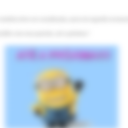
também deve ser considerada, antes de regredir novame
dido com essa questão, até a próxima !