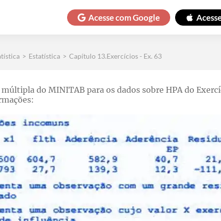
Acesse com
Google
Acess
tística
>
Estatística
>
Capítulo 13.Exercícios - Ex. 63
 múltipla do MINITAB para os dados sobre HPA do Exercíc
ormações: