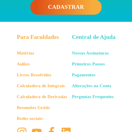
CADASTRAR
Para resolver esse problema. podemos calcular o grau
de recobrimento
a partir da razão entre o volume
adsorvido e o máximo de gás de que poderia ser
adsorvido, desse jeito aqui:
Para Faculdades
Central de Ajuda
Matérias
Nossas Assinaturas
Aulões
Primeiros Passos
Livros Resolvidos
Pagamentos
Show! Mas nós temos dois diferentes tipos de
adsorção, eles são diferentes com base nas forças
Calculadora de Integrais
Alterações na Conta
responsáveis por fazer a adsorção acontecer. Bora
entender a diferença entre eles?!
Calculadora de Derivadas
Perguntas Frequentes
Resumões Grátis
Adsorção Física
Redes sociais:
A
adsorção física
também pode ser conhecida como