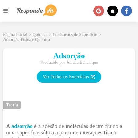
Página Inicial
>
Química
>
Fenômenos de Superfície
>
Adsorção Física e Química
Adsorção
Produzido por
Juliana Echenique
Ver Todos os Exercícios
Teoria
A
adsorção
é a adesão de moléculas de um fluido a
uma superfície sólida a partir de interações físico-