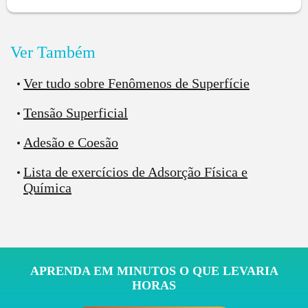
impurezas de
adsorvato
.
É muito importante que o adsorvente tenha alta área
Ver Também
superficial, afinal, quanto maior for a sua área
superficial, maior será sua capacidade de “capturar” o
Ver tudo sobre Fenômenos de Superfície
adsorvato! Para medir o recobrimento de uma
superfície sólida adsorvida, fazemos:
Tensão Superficial
Adesão e Coesão
Lista de exercícios de Adsorção Física e
Química
Esses sítios são os espacinhos que podem ser ocupados
pelo adsorvato.
Mas imagina só, a gente contando cada
APRENDA EM MINUTOS O QUE LEVARIA
microburaquinho do carvão ativado, nada prático, não
HORAS
é?! 🤣🤣🤣