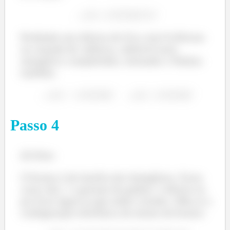
Perdendo um elétron ele fica com 8 elétrons
na camada de valência, subnível mais
energético completinho, imitando o Neônio
também.
Passo
4
d) Falso
O bromo é da família dos halogênios. Esses
caras são
e gostam de ganhar 1 elétron só,
pra ficar igual ao gás nobre vizinho. Olha aí a
configuração eletrônica do átomo de bromo: