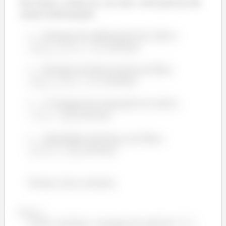
Pra fazer o item (c), na real, você precisa de
muita informação.
Energia de sublimação do cálcio:
kJ/mol
Energia de dissociação do flúor:
kJ/mol
1ª energia de ionização do cálcio:
kJ/mol
ª
Afinidade eletrônica do flúor:
kJ/mol
Pronto, bora calcular.
Passo 2
a) Pra calcular a energia de rede do
: