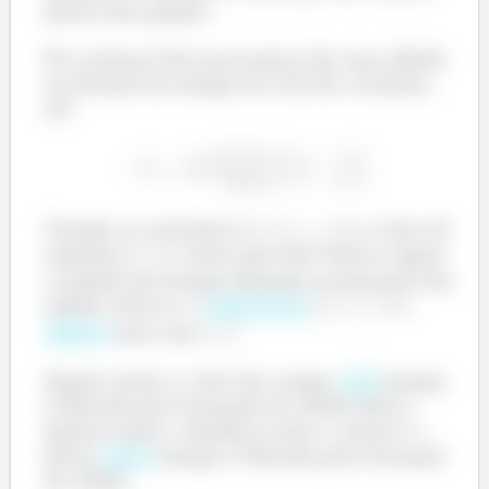
desses dois grupos.
Pra começar bem precisamos dar uma olhada
na fórmula da energia do retículo cristalino,
ok?
Tirando as constantes (
,
,
,
) e o fator de
repulsão (
), vemos que dois fatores regem
o módulo da energia liberada na formação dos
sólidos iônicos: a
e a
carga dos íons
entre eles
.
distância
Quanto maior o valor das cargas,
energia
mais
é liberada pela formação do sólido iônico.
Quanto maior a distância entre o cátion e o
ânion,
energia é liberada pela formação
menos
do sólido.