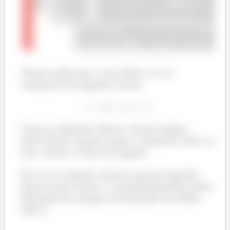
Vemos então que o raio iônico vai se
comportar da seguinte forma:
Como as ligações iônicas são de origem
eletrostática, quanto maior a distância entre os
íons, menor a força da ligação.
Por isso os ânions menores geram ligações
iônicas mais fortes e consequentemente maior
liberação de energia na formação do sólido
iônico.