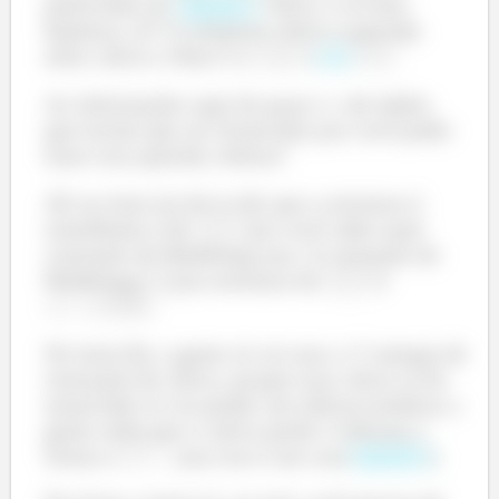
palavrinha ali:
! Sério, é só uma
hipotético
hipótese, tá? O composto iônico esperado
entre cálcio e flúor é o
e
.
não
As informações aqui do passo 1, são dados
que teriam que ser fornecidos pra você poder
fazer essa questão, beleza?
Ali no item (a) ele te diz que a estrutura é
semelhante à do
pra você saber qual
constante de Madelung usar. A constante de
Madelung (
) pra estrutura do
é
.
No item (b), a gente só vai usar a 1ª energia de
ionização do cálcio, porque esse cálcio aí do
enunciado só vai perder um elétron (embora a
gente saiba que o cálcio perde 2 elétrons e
forma o
, mas isso é um caso
).
hipotético