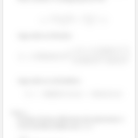
Joga tudo na fórmula:
²
Joga tudo na calculadora:
Passo 3
b) Duas formas diferentes de representar o
Ciclo de Born-Haber pro
: