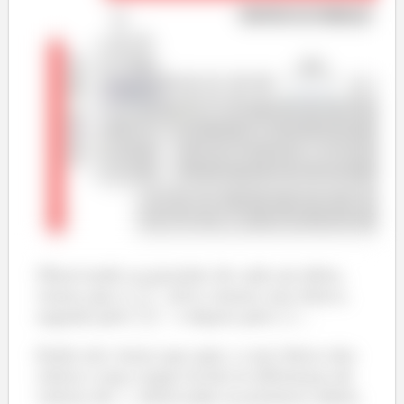
Observando as posições de cada um deles,
vemos que o
terá o menor raio iônico,
seguido pelo
e depois pelo
.
Então nós vimos que aqui, o raio iônico dos
cátion e suas cargas levam às diferenças de
valores de
observadas na primeira tabela.