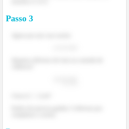
enxofre é o S-2.
Passo
3
Agora pra um cara assim:
Quantos elétrons ele tem na camada de
valência?
Cinco (
) né?
Então ele precisa ganhar 3 elétrons pra
completar o octeto.