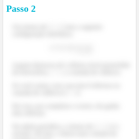
Passo
2
Um átomo de
tem a seguinte
configuração eletrônica:
A gente destacou ali o último nível preenchido
da eletrosfera,
, a camada de valência.
Se você contar, esse cara tem 6 elétrons na
camada de valência (
).
Por isso, pra completar o octeto, ele ganha
dois elétrons.
Na tabela periódica, o átomo de
é o
enxofre. De fato, o ânion mais comum do