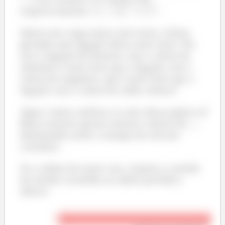
respectivamente,
,
e
.
Quem tem carga maior atrai mais o ânion
gerando uma ligação iônica mais forte. Por
isso a ligação do fluoreto com o cátion de
alumínio é mais forte que a ligação com o
cátion de magnésio, que é mais forte que a
ligação com o cátion do sódio, beleza?
Agora vamos analisar os raios dessa galera aí!
Raios maiores geram maiores valores de
,
diminuindo assim a energia do retículo
cristalino.
Se a ordem de maior raio, respeita o sentido
da setinha vermelha na tabela periódica
abaixo: