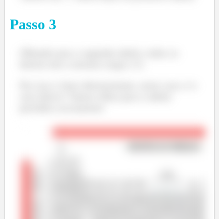
Passo
3
Olhando para a segunda tabela, todos os
ânions tem a mesma carga (-1).
Por isso o fator determinante, neste caso, é o
raio iônico! Vamos olhar para a tabela
periódica novamente: