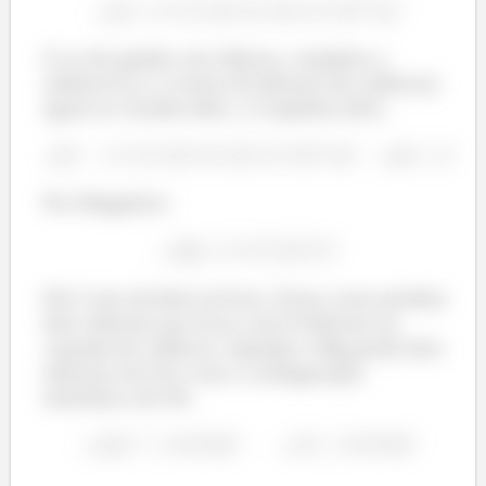
E se ele ganhar um elétron, completa o
subnível p e o octeto (8 elétrons de valência)
igual ao vizinho dele, o Criptônio (Kr).
Pro Magnésio:
Ele é um alcalino terroso. Esses caras perdem
dois elétrons pra ficar com 8 elétrons na
camada de valência. Quando o Mg perde dois
elétrons ele fica com a configuração
eletrônico do Ne.