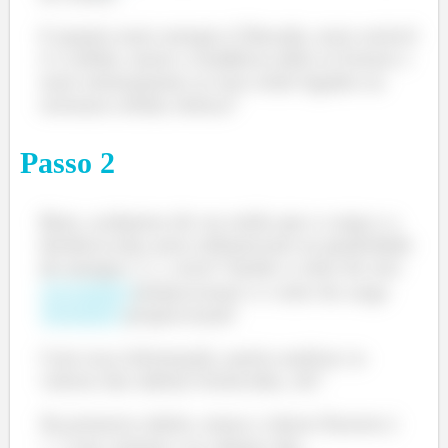
E quanto mais energia é liberada, mais estável
é o sólido, maior a tendência dele se formar e
mais intimamente os íons estão ligados na
estrutura sólida, beleza?
Passo
2
Bom, acabamos de ver então que a carga e a
distância dos raios influenciam na quantidade
de energia
, certo? Sendo o valor do raio
proporcional e o valor da carga
inversamente
proporcional!
diretamente
Com essa informação, partiu analisar os
valores das tabelas fornecidas, ok?
Na primeira tabela, temos o ânion fluoreto (
) em comum e os cátions são,