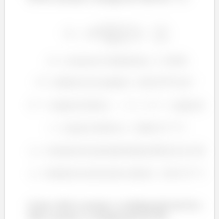
ú
á
â
é
é
á
â
Como cálcio assume a configuração do Ar e
flúor assume a configuração do Ne: