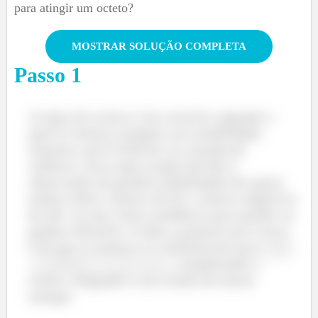
para atingir um octeto?
MOSTRAR SOLUÇÃO COMPLETA
Passo
1
A regra do octeto é um conceito segundo o
qual os átomos atingem sua estabilidade
máxima com 8 elétrons na camada de
valência. Essa regra surgiu devido à
observação da grande estabilidade dos gases
nobres (altos valores de EI e valores negativos
de AE, ou seja, baixa tendência para perder ou
ganhar elétrons). A ideia, proposta por Lewis,
é de que os átomos se combinavam para
atingir
, completando o
a estabilidade de um gás nobre
octeto, chegando a um estado de menor
energia.