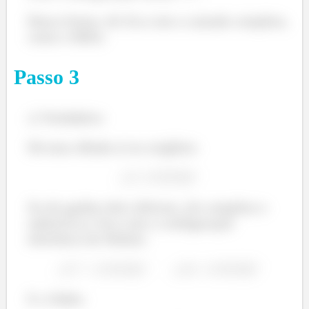
Dessa forma, ele fica com a camada completa,
como o Hélio.
Passo
3
c) Verdadeiro
Dá uma olhada aí no oxigênio:
Se ele ganhar dois elétrons, ele completa o
subnível p e fica com a configuração
eletrônica do Neônio.
E o Sódio: