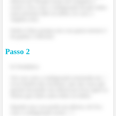
elétron né? Porque assim ele completa o
octeto e fica com a configuração do gás nobre
mais próximo dele na tabela, no caso, o
Argônio (Ar).
Então é falso porque esse cara gosta mesmo é
de ganhar 2 elétrons!
Passo
2
b) Verdadeiro
Um cara com a configuração terminada em
tá na família dos alcalinos, que são caras que
gostam de perder um elétron pra ficar igual ao
último gás nobre antes deles na tabela.
Quando esse cara perde um elétron, ele fica
com a configuração assim:
.