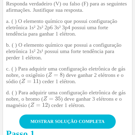
Responda verdadeiro (V) ou falso (F) para as seguintes
afirmações. Justifique sua resposta.
( ) O elemento químico que possui configuração
E finalmente:
eletrônica 1s² 2s² 2p6 3s² 3p4 possui uma forte
tendência para ganhar 1 elétron.
( ) O elemento químico que possui a configuração
eletrônica 1s² 2s¹ possui uma forte tendência para
perder 1 elétron.
Passo 6: Energia Reticular
( ) Para adquirir uma configuração eletrônica de gás
nobre, o oxigênio (
) deve ganhar 2 elétrons e o
Agora que temos os reagentes na forma iônica, vemos
sódio (
) ceder 1 elétron.
a mágica acontecer! Formamos o cloreto de sódio e a
energia desse processo é a
energia reticular
:
( ) Para adquirir uma configuração eletrônica de gás
nobre, o bromo (
) deve ganhar 3 elétrons e o
magnésio (
) ceder 1 elétron.
MOSTRAR SOLUÇÃO COMPLETA
Passo
1
Passo 6: Lei de Hess