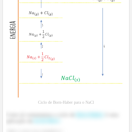
Ciclo de Born-Haber para o NaCl
Como já comentamos o ciclo de
Born-Haber
é uma
aplicação da
lei de Hess!
-Mas o que isso significa?