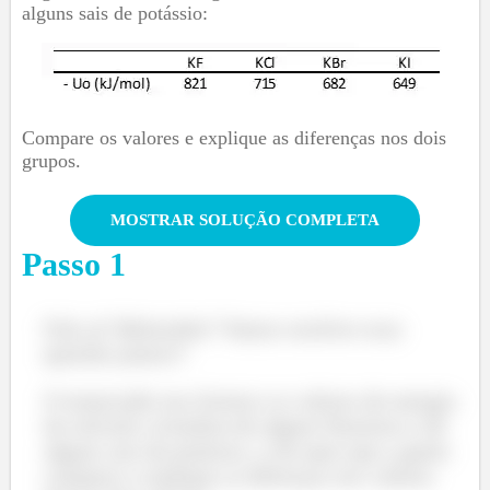
alguns sais de potássio:
Compare os valores e explique as diferenças nos dois
grupos.
MOSTRAR SOLUÇÃO COMPLETA
Passo
1
Fala aí! Belezinha? Vamos resolver essa
questão juntos!!
O enunciado nos fornece os valores de energia
do retículo cristalino de alguns fluoretos e de
alguns sais de potássio, e ele quer que a gente
compare e explique as difereças nos valores