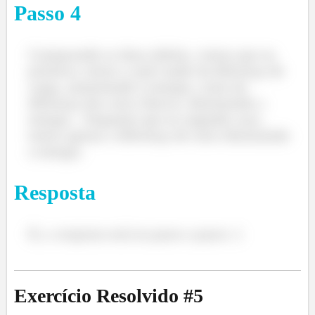
Passo
4
Comparando as duas tabelas, vemos que na
primeira, temos a ação tando da diferença de
carga, aumentando a energia, como da
diferença dos raios iônicos, diminuindo a
energia... Enquanto que no segundo caso,
temos apenas a diferença de raios diminuindo
a energia.
Resposta
Ei, a resposta está no passo a passo :)
Exercício Resolvido #
5