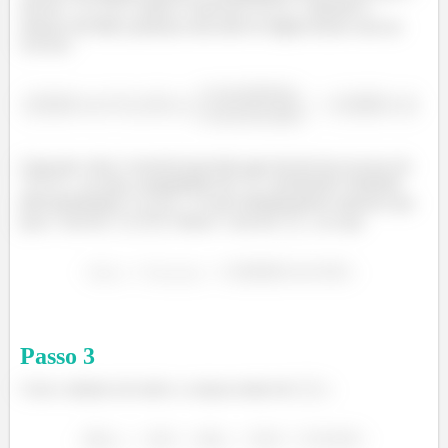
mol de
temos 2 mols de
, sabendo o
número de mols, podemos descobrir se algum destes está em
excesso:
Com este valor, é possível perceber que haverá um excesso de
, ou seja, a quantidade de
produzida é limitada
pela quantidade
. E pela estequiometria sabemos que
para 1 mol de
temos 1 mol de
, ou seja:
Passo
3
Com o número de mols e a massa molar de
: