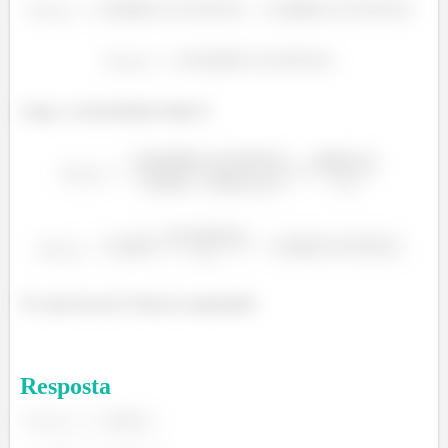
Logo, a concentração molar é:
Te vejo de novo? Estou te esperando!
Resposta
.