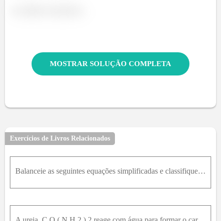
.
MOSTRAR SOLUÇÃO COMPLETA
Exercícios de Livros Relacionados
Balanceie as seguintes equações simplificadas e classifique-as como ácido-base ou redox:(a) C H 4g + S 8s → C S 2l + H 2 S( g ) (b)S n + K O Ha q + H 2 O( l ) → K 2 S n ( O H ) 6a q + H 2( g )
A ureia, C O ( N H 2 ) 2 reage com água para formar o carbonato de amônio. Escreva a equação química e calcule a massa de carbonato de amônio que pode ser obtida a partir de 4,0 kg de ureia.Dado: M MC