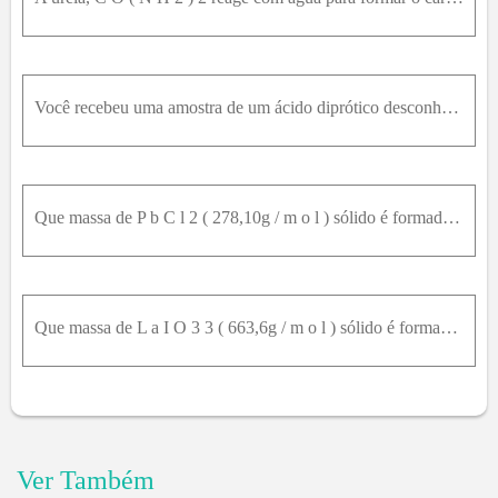
Você recebeu uma amostra de um ácido diprótico desconhecido.A análise do ácido mostra que 10 g de amostra contêm 0,224 g de hidrogênio e 2,67 g de carbono e que o resto é oxigênio. Determine a fórmula
Que massa de P b C l 2 ( 278,10g / m o l ) sólido é formada quando 200m L de P b 2 + 0,125m o lL - 1 são misturados com 400m L de C l - 0,175m o lL - 1 ?
Que massa de L a I O 3 3 ( 663,6g / m o l ) sólido é formada quando 50,0m L de L a 3 + 0,250m o lL - 1 são misturados com 75,0m L de I O 3 - 0,302m o lL - 1 ?
Ver Também