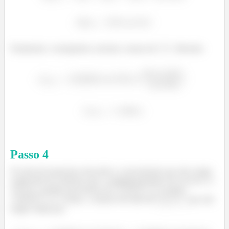
Finalmente, conseguimos calcular a massa de
liberada:
Passo
4
No item (b) queremos descobrir a concentração que não reagiu
e pelo item (a) sabemos que o reagente presente em excesso é o
, porque precisamos de
e temos
. Então, o número de mols de
que não
reage é dado por: