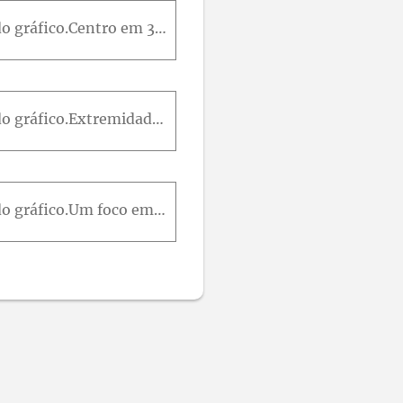
Ache a equação da hipérbole satisfazendo as condições dadas e faça um esboço do gráfico.Centro em 3 ,- 5 , um vértice em 7 ,- 5 e um foco 8 ,- 5 .
Ache a equação da hipérbole satisfazendo as condições dadas e faça um esboço do gráfico.Extremidade do eixo conjugado em (0, -3) e (0, 3) e um foco em (5, 0) .
Ache a equação da hipérbole satisfazendo as condições dadas e faça um esboço do gráfico.Um foco em (26, 0) e como assíntotas as retas 12y = ± 5x .