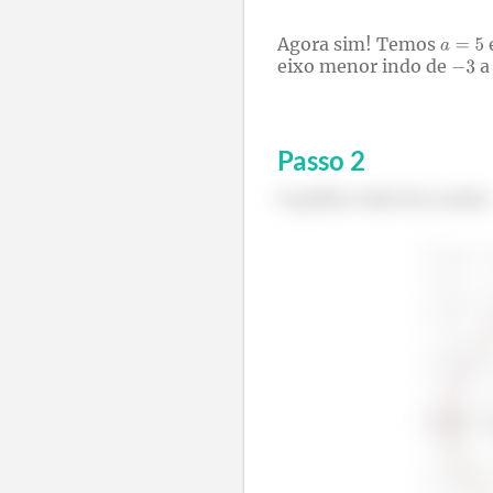
Agora sim! Temos
eixo menor indo de
Passo
2
O gráfico dela fica assim