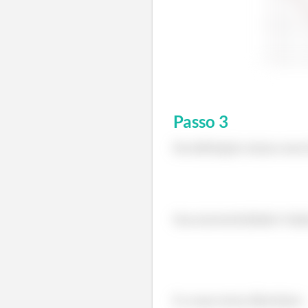
Passo
3
Da definição temos seus
Sua excentricidade é dad
E a suas retas diretrizes: