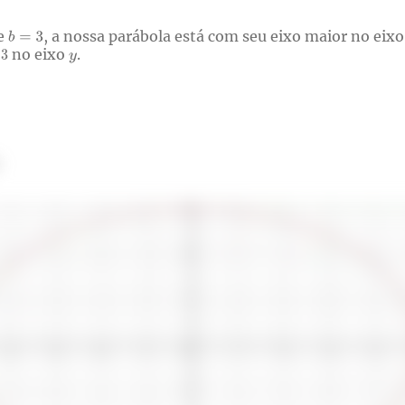
e
, a nossa parábola está com seu eixo maior no eix
a
no eixo
.
: