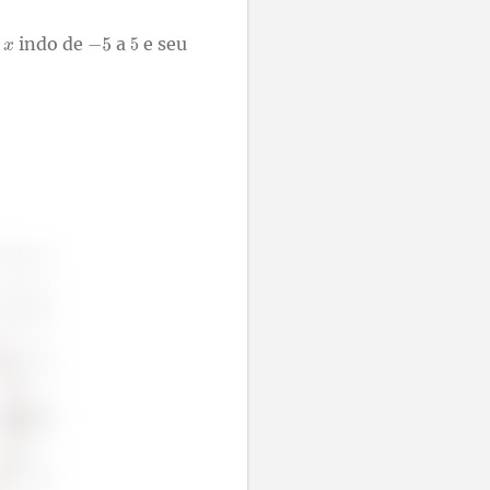
o
indo de
a
e seu