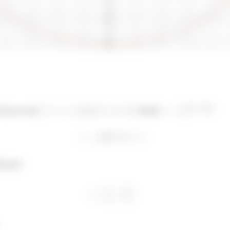
 focos em
e
. Onde
a por: