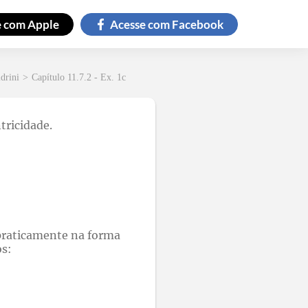
e com
Apple
Acesse com
Facebook
drini
>
Capítulo 11.7.2 - Ex. 1c
tricidade.
 praticamente na forma
os: