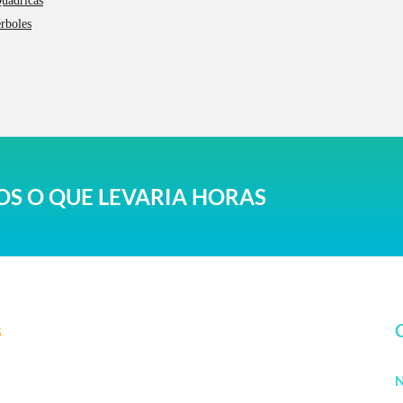
Quádricas
érboles
S O QUE LEVARIA HORAS
s
N