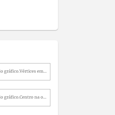
Ache a equação da hipérbole satisfazendo as condições dadas e faça um esboço do gráfico.Vértices em (-2,0) e (2, 0) e um eixo conjugado com comprimento 6.
Ache a equação da hipérbole satisfazendo as condições dadas e faça um esboço do gráfico.Centro na origem, focos sobre o eixoy e passando pelos pontos (-2, 4) e (-6, 7) .