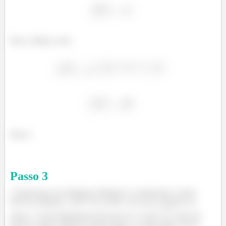
Para o último vetor:
Show!
Passo
3
A hipotenusa do triângulo retângulo é considerado o maior
lado do triângulo, certo? De acordo com nosso cálculos no
passo
, nossa hipotenusa teria que ser o vetor
, pois ele
possui o maior módulo! Sendo assim, os outros dois vetores