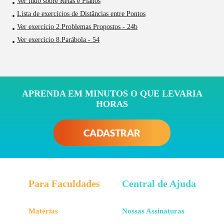
Ver tudo sobre Retas e Planos
Lista de exercícios de Distâncias entre Pontos
Ver exercício 2.Problemas Propostos - 24b
Ver exercício 8.Parábola - 54
APRENDA EM MINUTOS O QUE LEVARIA
HORAS
CADASTRAR
Para Faculdades
Central de Ajuda
Matérias
Nossas Assinaturas