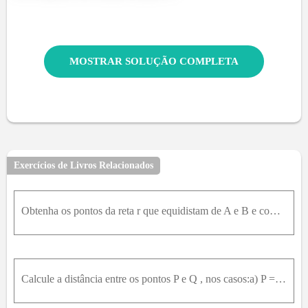
MOSTRAR SOLUÇÃO COMPLETA
Exercícios de Livros Relacionados
Obtenha os pontos da reta r que equidistam de A e B e comente as peculiaridades geométricas de cada caso.b) r : X = 0 ,0 ,4 + λ ( 4 ,2 ,- 3 )A = 2 ,2 ,5B = ( 0 ,0 ,1 )
Calcule a distância entre os pontos P e Q , nos casos:a) P = 0 ,- 1 ,0 ,Q = ( - 1 ,1 ,0 ) b) P = - 1 ,- 3 ,4 ,Q = ( 1 ,2 ,- 8 )