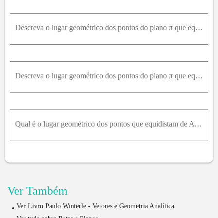
Descreva o lugar geométrico dos pontos do plano π que equidistam de A e B e comente as peculiaridades geométricas de cada caso.c) π : x - 3 y + z = 0A = 1 ,4 ,0 B = 3 ,- 2 ,2
Descreva o lugar geométrico dos pontos do plano π que equidistam de A e B e comente as peculiaridades geométricas de cada caso.b) π : 2 x + 2 y - z = 0A = 0 ,1 , 1 2 B = 2 ,3 ,- 1 2
Qual é o lugar geométrico dos pontos que equidistam de A = ( 1 ,0 ,0 ) e B = ( - 1 ,1 ,0 ) e também de C = ( 0 ,2 ,0 ) e D = ( 0 ,0 ,0 ) ? Descreva-o por meio de equações.
Ver Também
Ver Livro Paulo Winterle - Vetores e Geometria Analítica