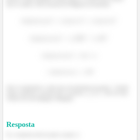
são os catetos. Pelo teorema de Pitágoras novamente:
Que é exatamente o valor que encontramos no passo
. Sendo
assim, podemos concluir que os pontos
,
e
são, de fato,
vértices de um triângulo retângulo.
Resposta
Ei, a resposta está no passo a passo :)