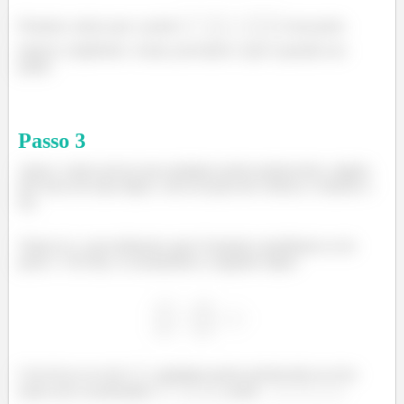
Portanto, temos que o ponto
é um ponto
interior a hipérbole. Assim, provamos o que a questão nos
pediu.
Passo
3
Agora, vamos provar que qualquer ponto pertencente a algum
dos eixos de uma elipse, com exceção dos vértices, é interior a
ela.
Vejam só, o procedimento aqui é bastante semelhante ao do
passo 1. De fato, se assumirmos a seguinte elipse:
Com focos no eixo
, qualquer ponto pertencente ao eixo
maior terá coordenadas
, sendo
.