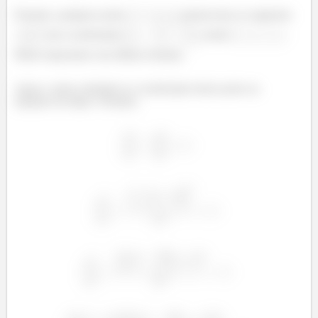
Portanto, qualquer ponto
pertencente ao segmento
tem coordenadas
, sendo
.
Muito importante esta última restrição.
Agora, vamos substituir as coordenadas deste ponto na
equação da elipse. Portanto,