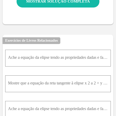
MOSTRAR SOLUÇÃO COMPLETA
Exercícios de Livros Relacionados
Ache a equação da elipse tendo as propriedades dadas e faça um esboço do gráfico.Focos em ( - 1 , - 1 ) e ( - 1 ,7 ) e o semi-eixo maior com 8 unidades de comprimento.
Mostre que a equação da reta tangente à elipse x 2 a 2 + y 2 b 2 = 1 no ponto x 0 ,y 0 da elipse é x 0 x a 2 +y 0 y b 2 = 1 .
Ache a equação da elipse tendo as propriedades dadas e faça um esboço do gráfico.Focos em (2, 3) e (2, 7) e o comprimento do semi-eixo menor é dois terços do comprimento do semi-eixo maior.