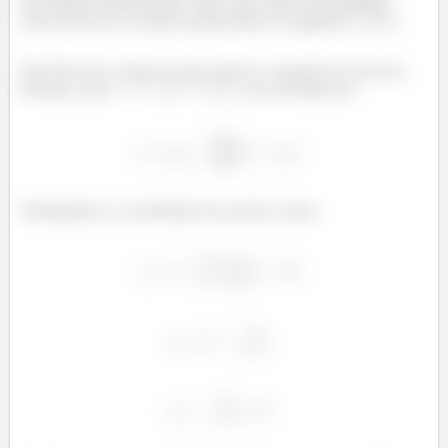
que fizemos anteriormente. Mas, aqui, temos um problema:
como descrever os pontos pertencentes ao segmento
?
Eita! Para isto, vamos ter que escrever a equação de uma reta.
Portanto, seja
, ele será dado por:
Substituindo as coordenadas dos pontos, temos: