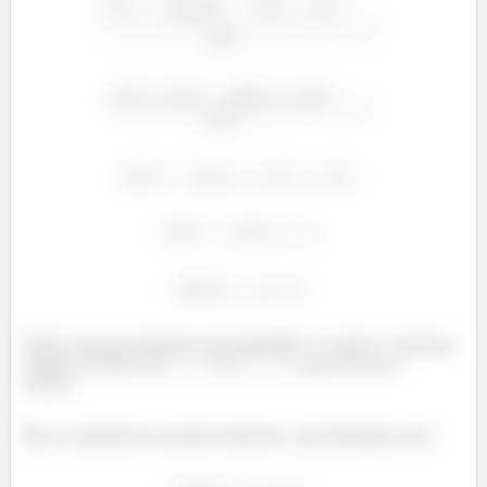
Então, para que tenhamos uma igualdade e o ponto
pertença
a elipse, devemos ter
ou
, o que nos dá os
vértices.
Mas, se queremos ter pontos interiores, cuja inequação seria: