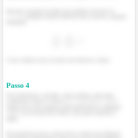
Para que a equação da elipse seja satisfeita, devemos ter
. Qualquer número diferente disto, teremos a seguinte
inequação:
O que comprova que os pontos são interiores a elipse.
Passo
4
Para finalizarmos a questão, vamos analisar a letra mais
complicada. Sejam os vértices
e
.
Vamos provar que qualquer ponto pertencente ao segmento
, com exceção dos vértices, são pontos interiores a
elipse.
Para podermos provar, vamos fazer o mesmo procedimento