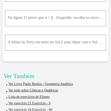
Na figura 11 prove que α = β . (Sugestão: escolha os eixos coordenados de tal forma que o centro da elipse esteja na origem e os eixos ao longo dos eixos coordenados. Então use o Teorema 1.6.8.)
A órbita da Terra em torno do Sol é uma elipse com o Sol em um foco e um semi–eixo maior com 149,5 milhões de quilômetros. Se a distância entre os focos for de 5,08 milhões de quilômetros, ache (a) a
Ver Também
Ver Livro Paulo Boulos - Geometria Analítica
Ver tudo sobre Cônicas e Quádricas
Lista de exercícios de Elipses
Ver exercício 21.Exercício - 9
Ver exercício 24.Exercício - 60