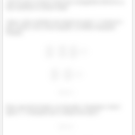
valor de mais ou menos existe para conseguirmos descrever as
duas assíntotas ao mesmo tempo.
Agora, vamos substituir esta relação do ponto
e observar o
que acontece com a nossa equação, ou melhor, inequação.
Portanto,
Bom, aqui não há muito a ser discutido. Claramente, 0 não é
igual a 1. A inequação que se adequa bem aqui é: