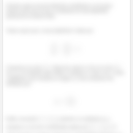
Faremos agora um procedimento semelhante ao do passo
anterior para provar que as assíntotas de uma hipérbole
pertencem ao interior dela.
Vamos supor que a nossa hipérbole é dada por:
Com focos no eixo
. Tanto faz colocar o foco no eixo
ou
. O resultado aqui obtido é análogo ao outro caso. Como
a hipérbole está centrada na origem, as suas assíntotas são
definidas por:
Então, um ponto
pertence as assíntotas se, e
somente se, ele tiver coordenadas dadas por
. O