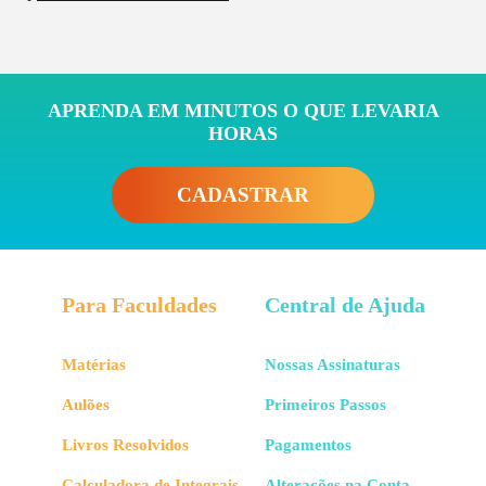
APRENDA EM MINUTOS O QUE LEVARIA
HORAS
CADASTRAR
Para Faculdades
Central de Ajuda
Matérias
Nossas Assinaturas
Aulões
Primeiros Passos
Livros Resolvidos
Pagamentos
Calculadora de Integrais
Alterações na Conta